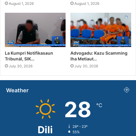
August 1, 2026
August 1, 2026
La Kumpri Notifikasaun
Advogadu: Kazu Scamming
Tribunál, SIK…
Iha Metiaut…
July 30, 2026
July 30, 2026
Weather
28
℃
Dili
28º - 23º
55%