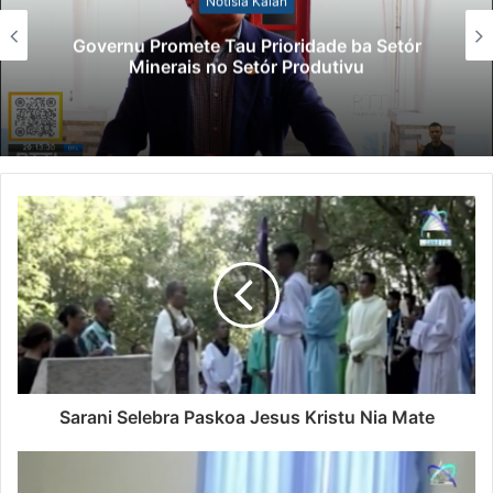
Notísia Kalan
Governu Promete Tau Prioridade ba Setór
Minerais no Setór Produtivu
Sarani Selebra Paskoa Jesus Kristu Nia Mate