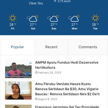
3.75 km/h
Clear Sky
28
27
27
27
28
℃
℃
℃
℃
℃
Fri
Sat
Sun
Mon
Tue
Popular
Recent
Comments
AMPM Apoiu Fundus Hodi Dezenvolve
Hortikultura
February 28, 2023
Amu Pároku Venilale Hasa’e Kustu
Renova Sertidaun Ba $30, Amu Vigario
Baucau : Renova Sertidaun Ne’e $2 De’it
August 8, 2022
Francisco Jeronimo Sei Tau Prioridade