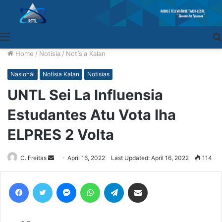
Menu
Home
/
Notísia
/
Notísia Kalan
Nasionál
Notísia Kalan
Notisias
UNTL Sei La Influensia
Estudantes Atu Vota Iha
ELPRES 2 Volta
C. Freitas
Send
April 16, 2022
Last Updated: April 16, 2022
114
an
email
Facebook
Twitter
Messenger
WhatsApp
Telegram
Share via Email