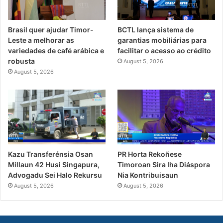
Brasil quer ajudar Timor-
BCTL lança sistema de
Leste a melhorar as
garantias mobiliárias para
variedades de café arábica e
facilitar o acesso ao crédito
robusta
August 5, 2026
August 5, 2026
PR Horta Rekoñese
Kazu Transferénsia Osan
Timoroan Sira Iha Diáspora
Millaun 42 Husi Singapura,
Nia Kontribuisaun
Advogadu Sei Halo Rekursu
August 5, 2026
August 5, 2026