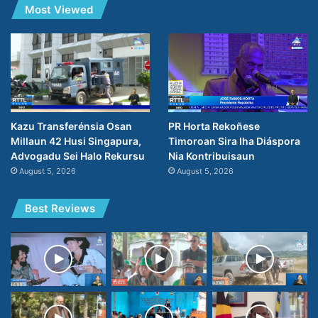
Most Viewed
PR Horta Rekoñese
Kazu Transferénsia Osan
Timoroan Sira Iha Diáspora
Millaun 42 Husi Singapura,
Nia Kontribuisaun
Advogadu Sei Halo Rekursu
August 5, 2026
August 5, 2026
Best Reviews