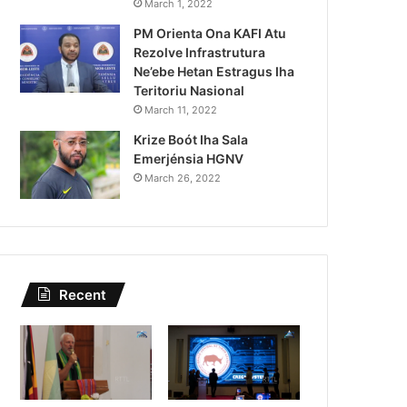
Lei Siberseguransa Ajuda Au
March 1, 2022
PM Orienta Ona KAFI Atu
Kaptura Autór Kriminozu h
Rezolve Infrastrutura
Estranjeiru
Ne’ebe Hetan Estragus Iha
Teritoriu Nasional
March 11, 2022
Krize Boót Iha Sala
Emerjénsia HGNV
March 26, 2022
Recent