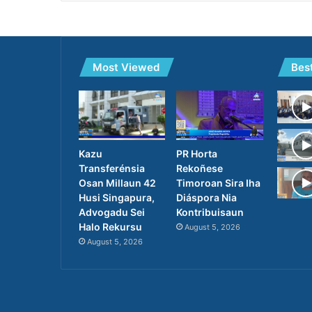
Most Viewed
Bes
PR Horta
Kazu
Rekoñese
Transferénsia
Timoroan Sira Iha
Osan Millaun 42
Diáspora Nia
Husi Singapura,
Kontribuisaun
Advogadu Sei
Halo Rekursu
August 5, 2026
August 5, 2026