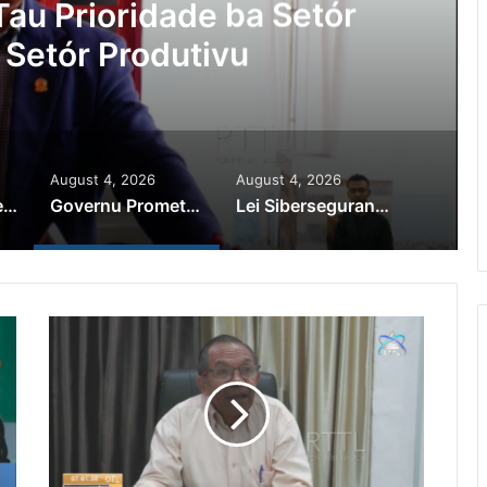
au Prioridade ba Setór
 Setór Produtivu
August 4, 2026
August 4, 2026
PR Horta Rekoñese Timoroan Sira Iha Diáspora Nia Kontribuisaun
Governu Promete Tau Prioridade ba Setór Minerais no Setór Produtivu
Lei Siberseguransa Ajuda Autoridade Polisiál Kaptura Autór Kriminozu ho Paradeiru Iha Estranjeiru