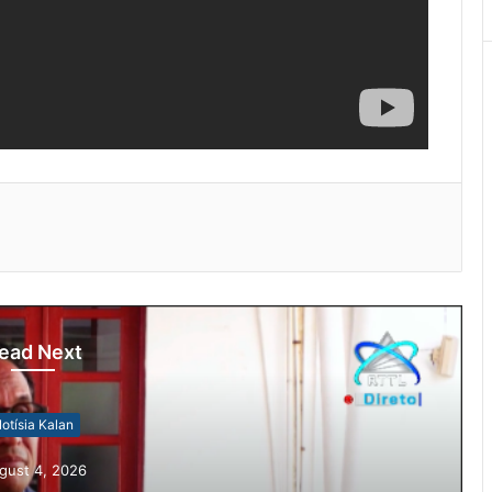
ead Next
otísia Kalan
gust 4, 2026