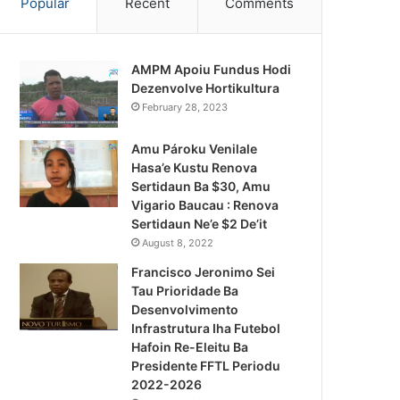
Popular
Recent
Comments
AMPM Apoiu Fundus Hodi
Dezenvolve Hortikultura
February 28, 2023
Amu Pároku Venilale
Hasa’e Kustu Renova
Sertidaun Ba $30, Amu
Vigario Baucau : Renova
Sertidaun Ne’e $2 De’it
August 8, 2022
Francisco Jeronimo Sei
Tau Prioridade Ba
Desenvolvimento
Infrastrutura Iha Futebol
Notísia Kalan
Hafoin Re-Eleitu Ba
Presidente FFTL Periodu
August 4, 2026
2022-2026