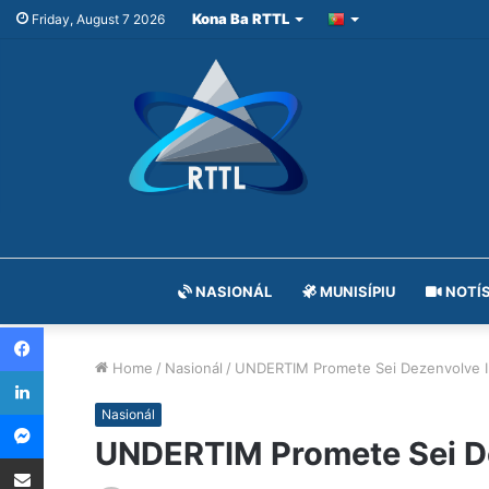
Kona Ba RTTL
Friday, August 7 2026
NASIONÁL
MUNISÍPIU
NOTÍS
Facebook
Home
/
Nasionál
/
UNDERTIM Promete Sei Dezenvolve Inf
LinkedIn
Messenger
Nasionál
UNDERTIM Promete Sei Dez
Share via Email