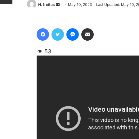
N. freitas
Send
May 10, 2023
Last Updated: May 10, 
an
email
Facebook
Twitter
Messenger
Share via Email
53