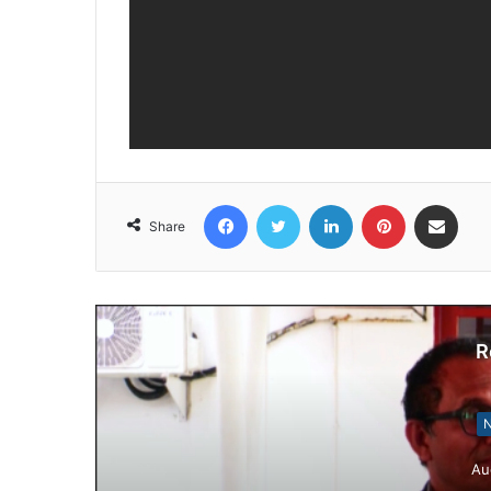
Facebook
Twitter
LinkedIn
Pinterest
Share via Email
Share
R
N
Au