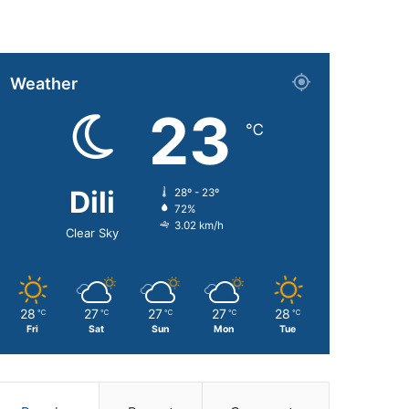
Weather
23
℃
Dili
28º - 23º
72%
3.02 km/h
Clear Sky
28
27
27
27
28
℃
℃
℃
℃
℃
Fri
Sat
Sun
Mon
Tue