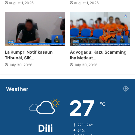
August 1, 2026
August 1, 2026
La Kumpri Notifikasaun
Advogadu: Kazu Scamming
Tribunál, SIK…
Iha Metiaut…
July 30, 2026
July 30, 2026
Weather
27
℃
Dili
27º - 24º
64%