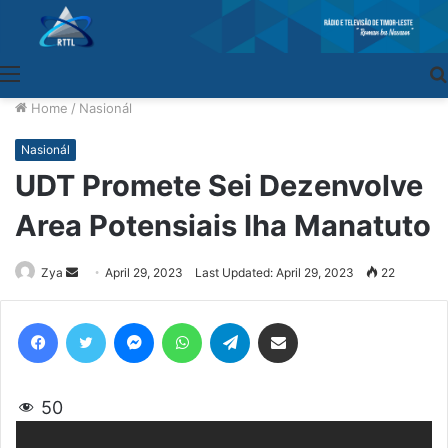
Menu
Home
/
Nasionál
Nasionál
UDT Promete Sei Dezenvolve
Area Potensiais Iha Manatuto
Zya
Send
April 29, 2023
Last Updated: April 29, 2023
22
an
email
Facebook
Twitter
Messenger
WhatsApp
Telegram
Share via Email
50