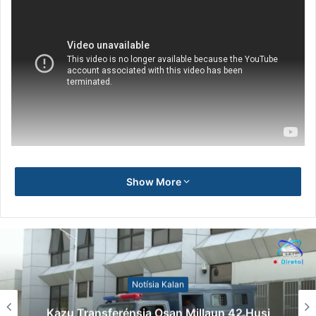
Show More
Notísia Kalan
Kazu Transferénsia Osan Millaun 42 Husi