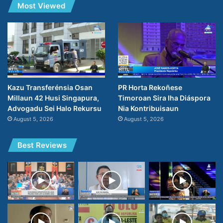
Most Viewed
PR Horta Rekoñese
Kazu Transferénsia Osan
Timoroan Sira Iha Diáspora
Millaun 42 Husi Singapura,
Nia Kontribuisaun
Advogadu Sei Halo Rekursu
August 5, 2026
August 5, 2026
Best Reviews