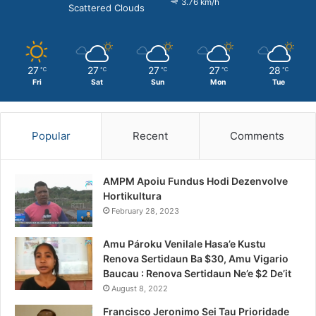
3.76 km/h
Scattered Clouds
27
27
27
27
28
℃
℃
℃
℃
℃
Fri
Sat
Sun
Mon
Tue
Popular
Recent
Comments
AMPM Apoiu Fundus Hodi Dezenvolve
Hortikultura
February 28, 2023
Amu Pároku Venilale Hasa’e Kustu
Renova Sertidaun Ba $30, Amu Vigario
Baucau : Renova Sertidaun Ne’e $2 De’it
August 8, 2022
Francisco Jeronimo Sei Tau Prioridade