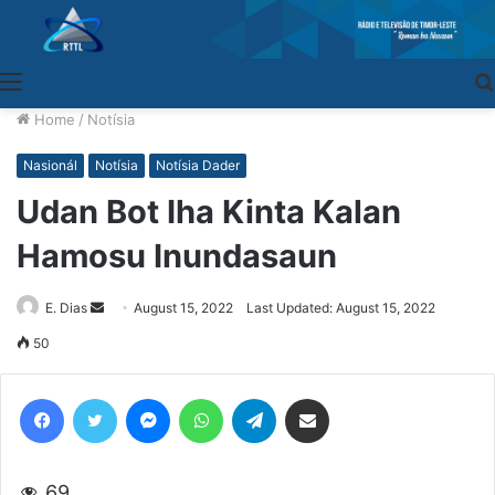
Menu
Home
/
Notísia
Nasionál
Notísia
Notísia Dader
Udan Bot Iha Kinta Kalan
Hamosu Inundasaun
E. Dias
Send
August 15, 2022
Last Updated: August 15, 2022
an
50
email
Facebook
Twitter
Messenger
WhatsApp
Telegram
Share via Email
69