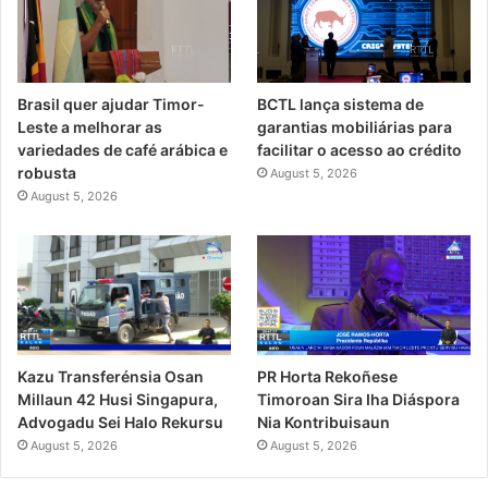
Brasil quer ajudar Timor-
BCTL lança sistema de
Leste a melhorar as
garantias mobiliárias para
variedades de café arábica e
facilitar o acesso ao crédito
robusta
August 5, 2026
August 5, 2026
PR Horta Rekoñese
Kazu Transferénsia Osan
Timoroan Sira Iha Diáspora
Millaun 42 Husi Singapura,
Nia Kontribuisaun
Advogadu Sei Halo Rekursu
August 5, 2026
August 5, 2026