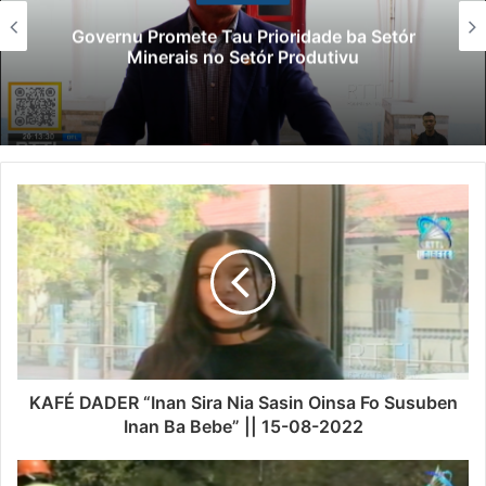
Lei Siberseguransa Ajuda Autoridad
tór
Polisiál Kaptura Autór Kriminozu h
Paradeiru Iha Estranjeiru
KAFÉ DADER “Inan Sira Nia Sasin Oinsa Fo Susuben
Inan Ba Bebe” || 15-08-2022