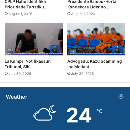
CPLP Hahú Identifika
Prezidente Ramos-Horta
Prioridade Turístiku…
Kondekora Líder no…
August 1, 2026
August 1, 2026
La Kumpri Notifikasaun
Advogadu: Kazu Scamming
Tribunál, SIK…
Iha Metiaut…
July 30, 2026
July 30, 2026
Weather
24
℃