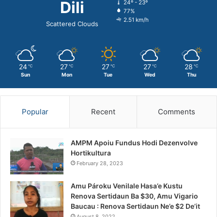
Dili
24º - 23º
77%
2.51 km/h
Scattered Clouds
24
27
27
27
28
℃
℃
℃
℃
℃
Sun
Mon
Tue
Wed
Thu
Popular
Recent
Comments
AMPM Apoiu Fundus Hodi Dezenvolve
Hortikultura
February 28, 2023
Amu Pároku Venilale Hasa’e Kustu
Renova Sertidaun Ba $30, Amu Vigario
Baucau : Renova Sertidaun Ne’e $2 De’it
August 8, 2022