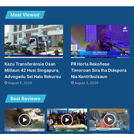
Most Viewed
PR Horta Rekoñese
Kazu Transferénsia Osan
Timoroan Sira Iha Diáspora
Millaun 42 Husi Singapura,
Nia Kontribuisaun
Advogadu Sei Halo Rekursu
August 5, 2026
August 5, 2026
Best Reviews