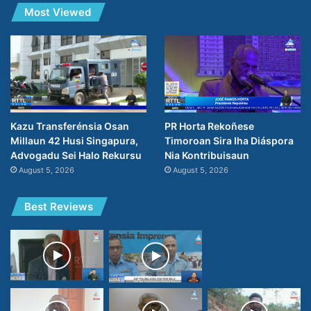
Most Viewed
PR Horta Rekoñese
Kazu Transferénsia Osan
Timoroan Sira Iha Diáspora
Millaun 42 Husi Singapura,
Nia Kontribuisaun
Advogadu Sei Halo Rekursu
August 5, 2026
August 5, 2026
Best Reviews