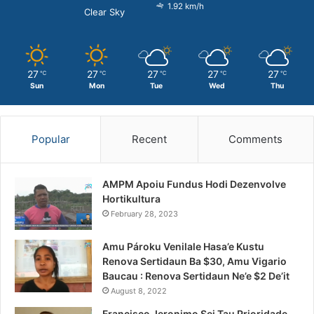
1.92 km/h
Clear Sky
27
27
27
27
27
℃
℃
℃
℃
℃
Sun
Mon
Tue
Wed
Thu
Popular
Recent
Comments
AMPM Apoiu Fundus Hodi Dezenvolve
Hortikultura
February 28, 2023
Amu Pároku Venilale Hasa’e Kustu
Renova Sertidaun Ba $30, Amu Vigario
Baucau : Renova Sertidaun Ne’e $2 De’it
August 8, 2022
Francisco Jeronimo Sei Tau Prioridade