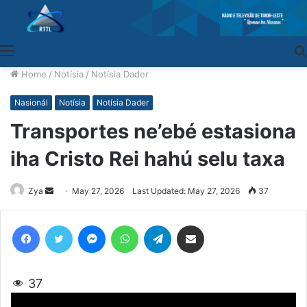
Menu
Home
/
Notísia
/
Notísia Dader
Nasionál
Notísia
Notísia Dader
Transportes ne’ebé estasiona
iha Cristo Rei hahú selu taxa
Zya
Send
May 27, 2026
Last Updated: May 27, 2026
37
an
email
Facebook
Twitter
Messenger
WhatsApp
Telegram
Share via Email
37