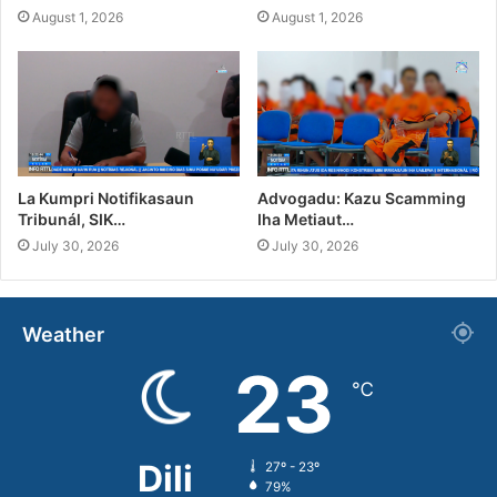
August 1, 2026
August 1, 2026
La Kumpri Notifikasaun
Advogadu: Kazu Scamming
Tribunál, SIK…
Iha Metiaut…
July 30, 2026
July 30, 2026
Weather
23
℃
Dili
27º - 23º
79%