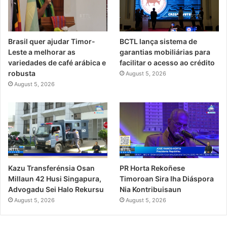
Brasil quer ajudar Timor-
BCTL lança sistema de
Leste a melhorar as
garantias mobiliárias para
variedades de café arábica e
facilitar o acesso ao crédito
robusta
August 5, 2026
August 5, 2026
PR Horta Rekoñese
Kazu Transferénsia Osan
Timoroan Sira Iha Diáspora
Millaun 42 Husi Singapura,
Nia Kontribuisaun
Advogadu Sei Halo Rekursu
August 5, 2026
August 5, 2026