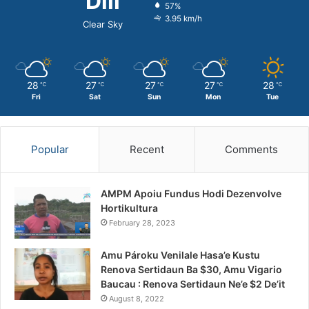
Dili
57%
3.95 km/h
Clear Sky
28
27
27
27
28
℃
℃
℃
℃
℃
Fri
Sat
Sun
Mon
Tue
Popular
Recent
Comments
AMPM Apoiu Fundus Hodi Dezenvolve
Hortikultura
February 28, 2023
Amu Pároku Venilale Hasa’e Kustu
Renova Sertidaun Ba $30, Amu Vigario
Baucau : Renova Sertidaun Ne’e $2 De’it
August 8, 2022