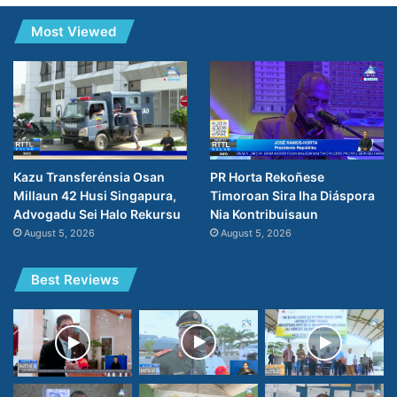
Most Viewed
PR Horta Rekoñese
Kazu Transferénsia Osan
Timoroan Sira Iha Diáspora
Millaun 42 Husi Singapura,
Nia Kontribuisaun
Advogadu Sei Halo Rekursu
August 5, 2026
August 5, 2026
Best Reviews