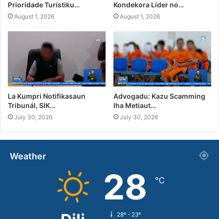
Prioridade Turístiku…
Kondekora Líder no…
August 1, 2026
August 1, 2026
La Kumpri Notifikasaun
Advogadu: Kazu Scamming
Tribunál, SIK…
Iha Metiaut…
July 30, 2026
July 30, 2026
Weather
28
℃
28º - 23º