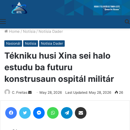
Menu
Home
/
Notísia
/
Notísia Dader
Nasionál
Notísia
Notísia Dader
Tékniku husi Xina sei halo
estudu ba futuru
konstrusaun ospitál militár
C. Freitas
Send
May 28, 2026
Last Updated: May 28, 2026
26
an
email
Facebook
Twitter
Messenger
WhatsApp
Telegram
Share via Email