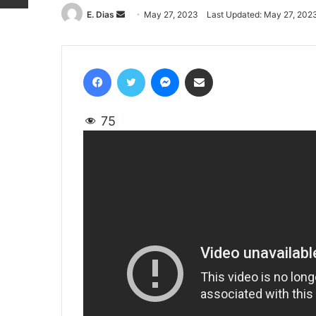
E. Dias
Send
May 27, 2023
Last Updated: May 27, 202
an
email
Facebook
Twitter
Messenger
Share via Email
75