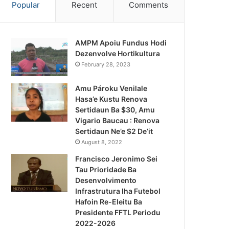
Popular
Recent
Comments
AMPM Apoiu Fundus Hodi
Dezenvolve Hortikultura
February 28, 2023
Amu Pároku Venilale
Hasa’e Kustu Renova
Sertidaun Ba $30, Amu
Vigario Baucau : Renova
Sertidaun Ne’e $2 De’it
August 8, 2022
Francisco Jeronimo Sei
Tau Prioridade Ba
Desenvolvimento
Infrastrutura Iha Futebol
Notísia Kalan
Hafoin Re-Eleitu Ba
Presidente FFTL Periodu
August 5, 2026
2022-2026