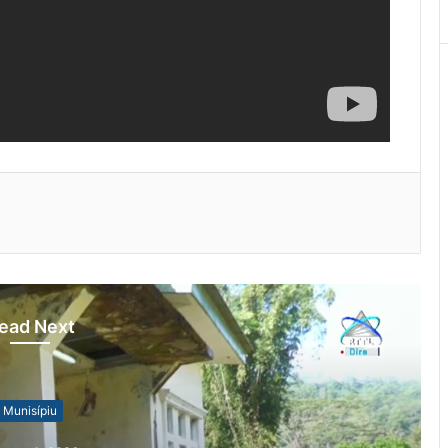
ead Next
otísia Kalan
gust 4, 2026