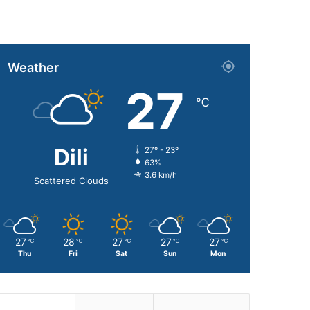
Weather
27
℃
Dili
27º - 23º
63%
3.6 km/h
Scattered Clouds
27
28
27
27
27
℃
℃
℃
℃
℃
Thu
Fri
Sat
Sun
Mon