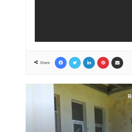
Facebook
Twitter
LinkedIn
Pinterest
Share via Email
Share
R
N
Au