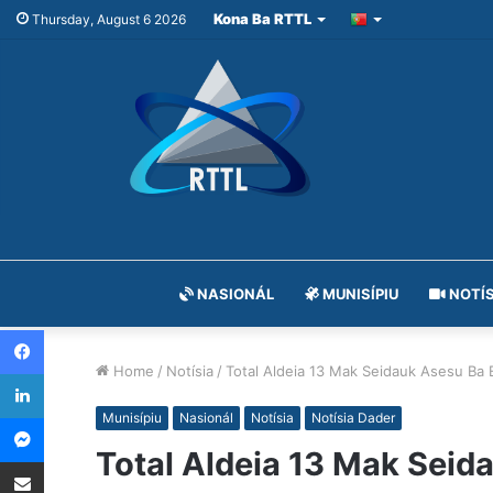
Kona Ba RTTL
Thursday, August 6 2026
NASIONÁL
MUNISÍPIU
NOTÍS
Facebook
Home
/
Notísia
/
Total Aldeia 13 Mak Seidauk Asesu Ba E
LinkedIn
Messenger
Munisípiu
Nasionál
Notísia
Notísia Dader
Total Aldeia 13 Mak Seida
Share via Email