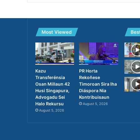
Most Viewed
Bes
PR Horta
Kazu
Rekoñese
Transferénsia
Timoroan Sira Iha
Osan Millaun 42
Diáspora Nia
Husi Singapura,
Kontribuisaun
Advogadu Sei
Halo Rekursu
August 5, 2026
August 5, 2026