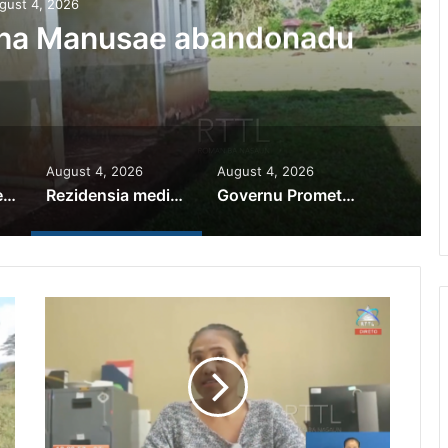
au Prioridade ba Setór
 Setór Produtivu
August 4, 2026
August 4, 2026
PR Horta Rekoñese Timoroan Sira Iha Diáspora Nia Kontribuisaun
Rezidensia mediku iha Manusae abandonadu
Governu Promete Tau Prioridade ba Setór Minerais no Setór Produtivu