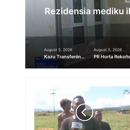
Governu Promete T
du
Minerais no
August 5, 2026
August 5, 2026
Kazu Transferénsia Osan Millaun 42 Husi Singapura, Advogadu Sei Halo Rekursu