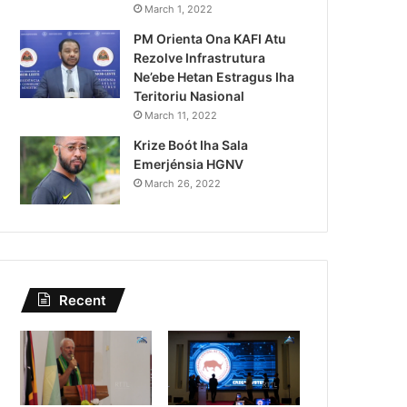
Kazu Transferénsia Osan M
March 1, 2022
PM Orienta Ona KAFI Atu
Singapura, Advogadu Sei
Rezolve Infrastrutura
Ne’ebe Hetan Estragus Iha
Teritoriu Nasional
March 11, 2022
Krize Boót Iha Sala
Emerjénsia HGNV
March 26, 2022
Recent