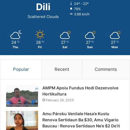
Dili
24º - 22º
78%
3.88 km/h
Scattered Clouds
24
28
27
27
27
℃
℃
℃
℃
℃
Thu
Fri
Sat
Sun
Mon
Popular
Recent
Comments
AMPM Apoiu Fundus Hodi Dezenvolve
Hortikultura
February 28, 2023
Amu Pároku Venilale Hasa’e Kustu
Renova Sertidaun Ba $30, Amu Vigario
Baucau : Renova Sertidaun Ne’e $2 De’it