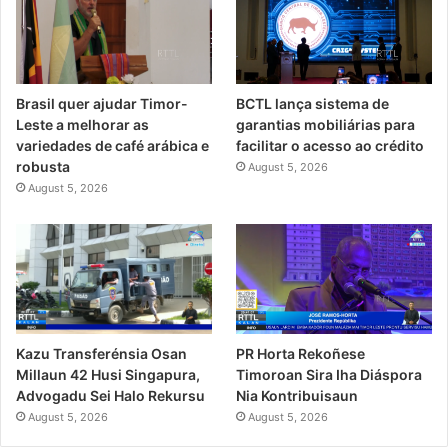
Brasil quer ajudar Timor-
BCTL lança sistema de
Leste a melhorar as
garantias mobiliárias para
variedades de café arábica e
facilitar o acesso ao crédito
robusta
August 5, 2026
August 5, 2026
PR Horta Rekoñese
Kazu Transferénsia Osan
Timoroan Sira Iha Diáspora
Millaun 42 Husi Singapura,
Nia Kontribuisaun
Advogadu Sei Halo Rekursu
August 5, 2026
August 5, 2026