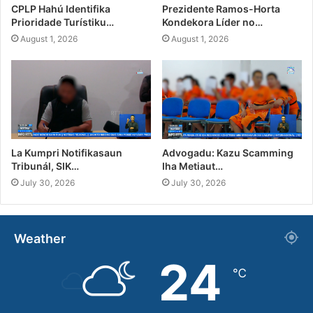
CPLP Hahú Identifika
Prezidente Ramos-Horta
Prioridade Turístiku…
Kondekora Líder no…
August 1, 2026
August 1, 2026
La Kumpri Notifikasaun
Advogadu: Kazu Scamming
Tribunál, SIK…
Iha Metiaut…
July 30, 2026
July 30, 2026
Weather
24
℃