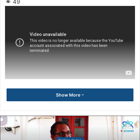
49
Show More