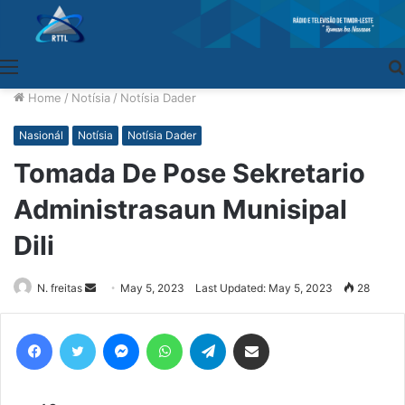
Menu
Home
/
Notísia
/
Notísia Dader
Nasionál
Notísia
Notísia Dader
Tomada De Pose Sekretario
Administrasaun Munisipal
Dili
N. freitas
Send
May 5, 2023
Last Updated: May 5, 2023
28
an
email
Facebook
Twitter
Messenger
WhatsApp
Telegram
Share via Email