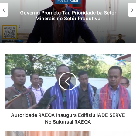
Notísia Kalan
Governu Promete Tau Prioridade ba Setór
Minerais no Setór Produtivu
Autoridade RAEOA Inaugura Edifisiu IADE SERVE
No Sukursal RAEOA