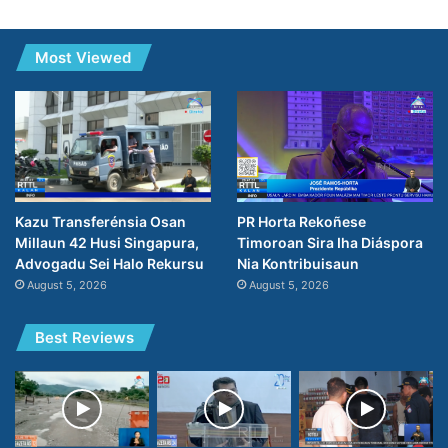
Most Viewed
PR Horta Rekoñese
Kazu Transferénsia Osan
Timoroan Sira Iha Diáspora
Millaun 42 Husi Singapura,
Nia Kontribuisaun
Advogadu Sei Halo Rekursu
August 5, 2026
August 5, 2026
Best Reviews