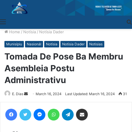
Menu
Home
/
Notísia
/
Notísia Dader
Munisípiu
Nasionál
Notísia
Notísia Dader
Notisias
Tomada De Pose Ba Membru
Asembleia Postu
Administrativu
E. Dias
Send
March 16, 2024
Last Updated: March 16, 2024
31
an
email
Facebook
Twitter
Messenger
WhatsApp
Telegram
Share via Email