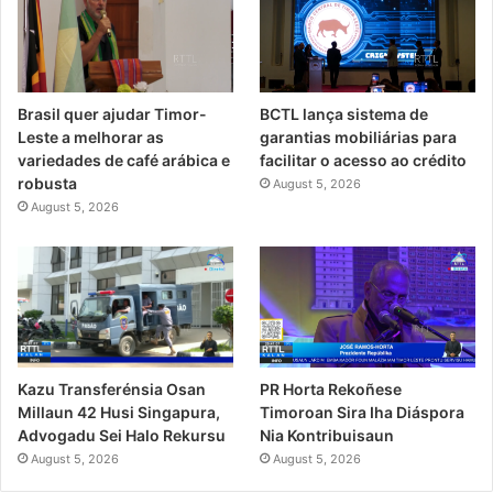
Brasil quer ajudar Timor-
BCTL lança sistema de
Leste a melhorar as
garantias mobiliárias para
variedades de café arábica e
facilitar o acesso ao crédito
robusta
August 5, 2026
August 5, 2026
PR Horta Rekoñese
Kazu Transferénsia Osan
Timoroan Sira Iha Diáspora
Millaun 42 Husi Singapura,
Nia Kontribuisaun
Advogadu Sei Halo Rekursu
August 5, 2026
August 5, 2026