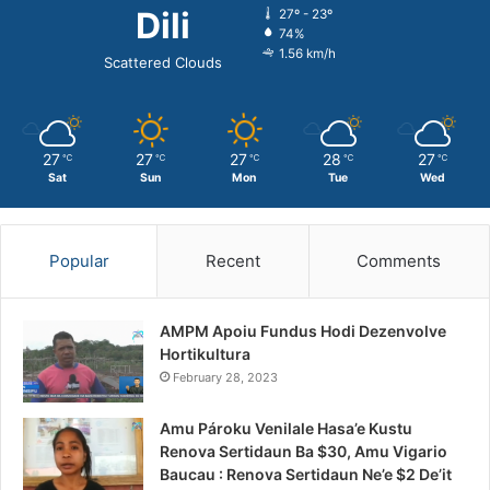
Dili
27º - 23º
74%
1.56 km/h
Scattered Clouds
27
27
27
28
27
℃
℃
℃
℃
℃
Sat
Sun
Mon
Tue
Wed
Popular
Recent
Comments
AMPM Apoiu Fundus Hodi Dezenvolve
Hortikultura
February 28, 2023
Amu Pároku Venilale Hasa’e Kustu
Renova Sertidaun Ba $30, Amu Vigario
Baucau : Renova Sertidaun Ne’e $2 De’it