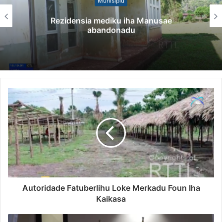
Munisípiu
Rezidensia mediku iha Manusae
abandonadu
Autoridade Fatuberlihu Loke Merkadu Foun Iha
Kaikasa