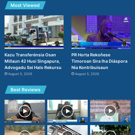
Most Viewed
PR Horta Rekoñese
Kazu Transferénsia Osan
Timoroan Sira Iha Diáspora
Millaun 42 Husi Singapura,
Nia Kontribuisaun
Advogadu Sei Halo Rekursu
August 5, 2026
August 5, 2026
Best Reviews