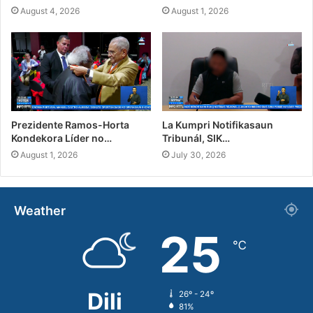
August 4, 2026
August 1, 2026
Prezidente Ramos-Horta
La Kumpri Notifikasaun
Kondekora Líder no…
Tribunál, SIK…
August 1, 2026
July 30, 2026
Weather
25
℃
Dili
26º - 24º
81%