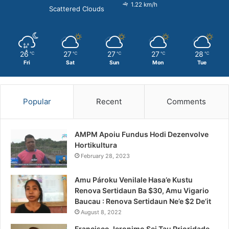
1.22 km/h
Scattered Clouds
26
27
27
27
28
℃
℃
℃
℃
℃
Fri
Sat
Sun
Mon
Tue
Popular
Recent
Comments
AMPM Apoiu Fundus Hodi Dezenvolve
Hortikultura
February 28, 2023
Amu Pároku Venilale Hasa’e Kustu
Renova Sertidaun Ba $30, Amu Vigario
Baucau : Renova Sertidaun Ne’e $2 De’it
August 8, 2022
Francisco Jeronimo Sei Tau Prioridade