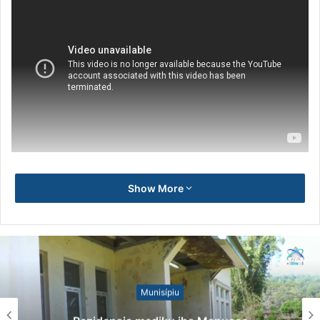
Show More
Munisípiu