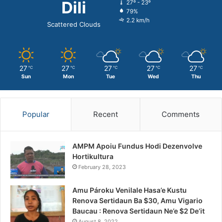
Dili
27º - 23º
79%
2.2 km/h
Scattered Clouds
27
27
27
27
27
℃
℃
℃
℃
℃
Sun
Mon
Tue
Wed
Thu
Popular
Recent
Comments
AMPM Apoiu Fundus Hodi Dezenvolve
Hortikultura
February 28, 2023
Amu Pároku Venilale Hasa’e Kustu
Renova Sertidaun Ba $30, Amu Vigario
Baucau : Renova Sertidaun Ne’e $2 De’it
August 8, 2022