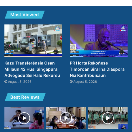
Most Viewed
PR Horta Rekoñese
Kazu Transferénsia Osan
Timoroan Sira Iha Diáspora
Millaun 42 Husi Singapura,
Nia Kontribuisaun
Advogadu Sei Halo Rekursu
August 5, 2026
August 5, 2026
Best Reviews