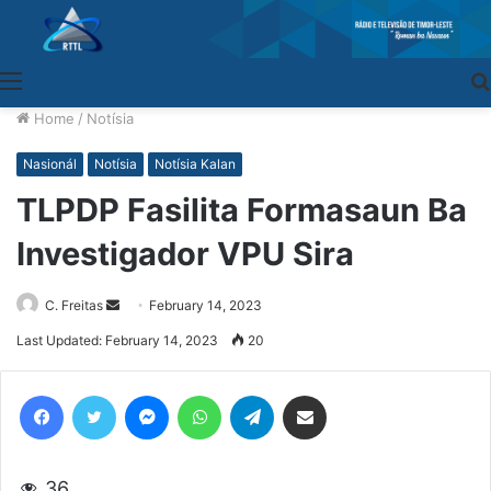
Menu
Home
/
Notísia
Nasionál
Notísia
Notísia Kalan
TLPDP Fasilita Formasaun Ba
Investigador VPU Sira
C. Freitas
Send
February 14, 2023
an
Last Updated: February 14, 2023
20
email
Facebook
Twitter
Messenger
WhatsApp
Telegram
Share via Email
36