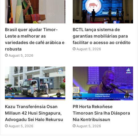
Brasil quer ajudar Timor-
BCTL lança sistema de
Leste a melhorar as
garantias mobiliárias para
variedades de café arábica e
facilitar o acesso ao crédito
robusta
August 5, 2026
August 5, 2026
PR Horta Rekoñese
Kazu Transferénsia Osan
Timoroan Sira Iha Diáspora
Millaun 42 Husi Singapura,
Nia Kontribuisaun
Advogadu Sei Halo Rekursu
August 5, 2026
August 5, 2026