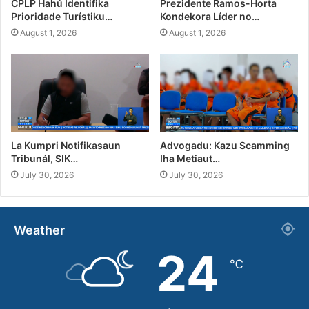
CPLP Hahú Identifika
Prezidente Ramos-Horta
Prioridade Turístiku…
Kondekora Líder no…
August 1, 2026
August 1, 2026
La Kumpri Notifikasaun
Advogadu: Kazu Scamming
Tribunál, SIK…
Iha Metiaut…
July 30, 2026
July 30, 2026
Weather
24
℃