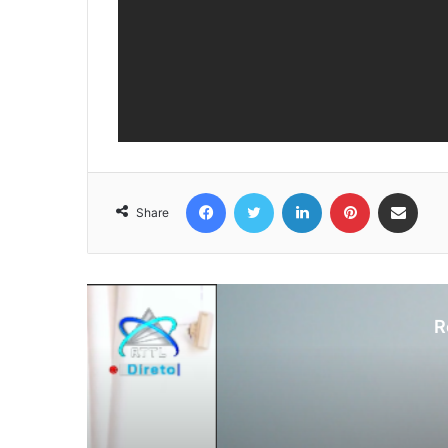
Facebook
Twitter
LinkedIn
Pinterest
Share via Email
Share
R
N
Au