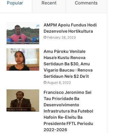
Popular
Recent
Comments
AMPM Apoiu Fundus Hodi
Dezenvolve Hortikultura
February 28, 2023
Amu Pároku Venilale
Hasa’e Kustu Renova
Sertidaun Ba $30, Amu
Vigario Baucau : Renova
Sertidaun Ne’e $2 De’it
August 8, 2022
Francisco Jeronimo Sei
Tau Prioridade Ba
Desenvolvimento
Infrastrutura Iha Futebol
Notísia Kalan
Hafoin Re-Eleitu Ba
Presidente FFTL Periodu
August 5, 2026
2022-2026