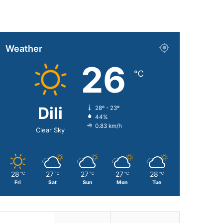
Weather
26
℃
Dili
28º - 23º
44%
0.83 km/h
Clear Sky
28
27
27
27
28
℃
℃
℃
℃
℃
Fri
Sat
Sun
Mon
Tue