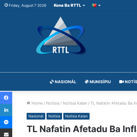
Kona Ba RTTL
Friday, August 7 2026
NASIONÁL
MUNISÍPIU
NOTÍS
Facebook
Home
/
Notísia
/
Notísia Kalan
/
TL Nafatin Afetadu Ba I
LinkedIn
Messenger
Nasionál
Notísia
Notísia Kalan
TL Nafatin Afetadu Ba Inf
Share via Email