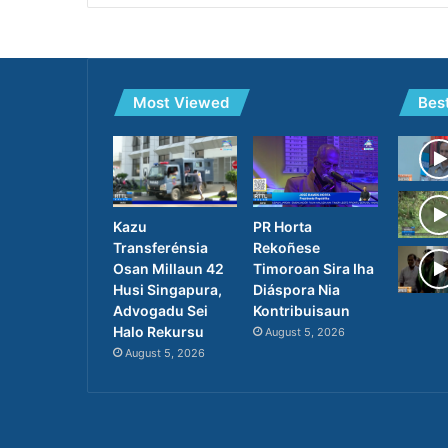
Most Viewed
Bes
PR Horta
Kazu
Rekoñese
Transferénsia
Timoroan Sira Iha
Osan Millaun 42
Diáspora Nia
Husi Singapura,
Kontribuisaun
Advogadu Sei
Halo Rekursu
August 5, 2026
August 5, 2026