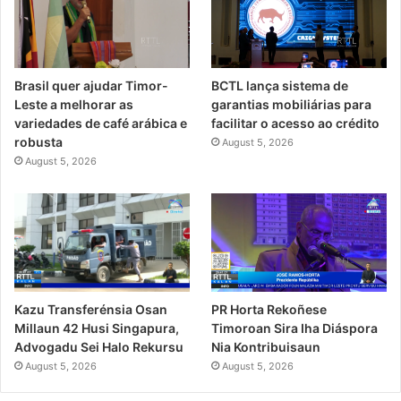
Brasil quer ajudar Timor-
BCTL lança sistema de
Leste a melhorar as
garantias mobiliárias para
variedades de café arábica e
facilitar o acesso ao crédito
robusta
August 5, 2026
August 5, 2026
PR Horta Rekoñese
Kazu Transferénsia Osan
Timoroan Sira Iha Diáspora
Millaun 42 Husi Singapura,
Nia Kontribuisaun
Advogadu Sei Halo Rekursu
August 5, 2026
August 5, 2026