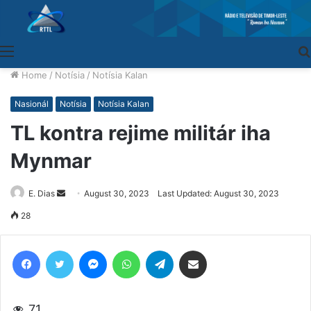
Menu
Home
/
Notísia
/
Notísia Kalan
Nasionál
Notísia
Notísia Kalan
TL kontra rejime militár iha
Mynmar
E. Dias
Send
August 30, 2023
Last Updated: August 30, 2023
an
28
email
Facebook
Twitter
Messenger
WhatsApp
Telegram
Share via Email
71