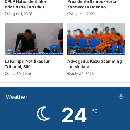
CPLP Hahú Identifika
Prezidente Ramos-Horta
Prioridade Turístiku…
Kondekora Líder no…
August 1, 2026
August 1, 2026
La Kumpri Notifikasaun
Advogadu: Kazu Scamming
Tribunál, SIK…
Iha Metiaut…
July 30, 2026
July 30, 2026
Weather
24
℃