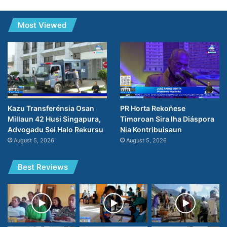
Most Viewed
PR Horta Rekoñese
Kazu Transferénsia Osan
Timoroan Sira Iha Diáspora
Millaun 42 Husi Singapura,
Nia Kontribuisaun
Advogadu Sei Halo Rekursu
August 5, 2026
August 5, 2026
Best Reviews