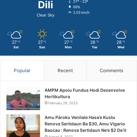
Dili
27º - 23º
69%
2.03 km/h
Clear Sky
27
27
27
28
28
℃
℃
℃
℃
℃
Sat
Sun
Mon
Tue
Wed
Popular
Recent
Comments
AMPM Apoiu Fundus Hodi Dezenvolve
Hortikultura
February 28, 2023
Amu Pároku Venilale Hasa’e Kustu
Renova Sertidaun Ba $30, Amu Vigario
Baucau : Renova Sertidaun Ne’e $2 De’it
August 8, 2022