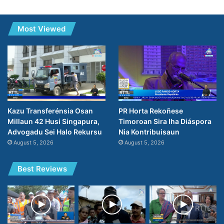
Most Viewed
PR Horta Rekoñese
Kazu Transferénsia Osan
Timoroan Sira Iha Diáspora
Millaun 42 Husi Singapura,
Nia Kontribuisaun
Advogadu Sei Halo Rekursu
August 5, 2026
August 5, 2026
Best Reviews