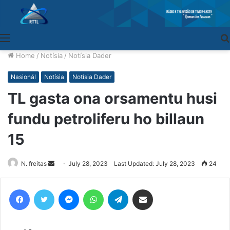
Menu
Home
/
Notísia
/
Notísia Dader
Nasionál
Notísia
Notísia Dader
TL gasta ona orsamentu husi
fundu petroliferu ho billaun
15
N. freitas
Send
July 28, 2023
Last Updated: July 28, 2023
24
an
email
Facebook
Twitter
Messenger
WhatsApp
Telegram
Share via Email