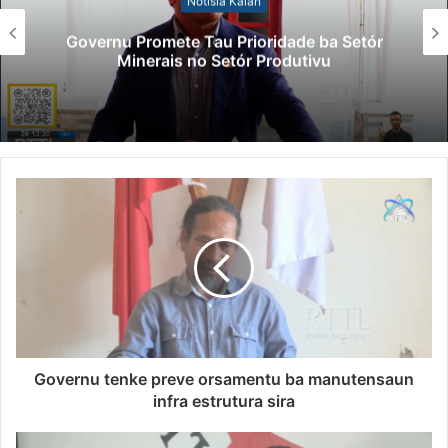
Notísia Kalan
Governu Promete Tau Prioridade ba Setór
Minerais no Setór Produtivu
Governu tenke preve orsamentu ba manutensaun
infra estrutura sira