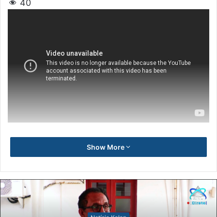
40
Show More