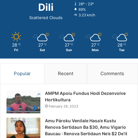
Dili
28º - 23º
69%
3.23 km/h
Scattered Clouds
28
27
27
27
28
℃
℃
℃
℃
℃
Fri
Sat
Sun
Mon
Tue
Popular
Recent
Comments
AMPM Apoiu Fundus Hodi Dezenvolve
Hortikultura
February 28, 2023
Amu Pároku Venilale Hasa’e Kustu
Renova Sertidaun Ba $30, Amu Vigario
Baucau : Renova Sertidaun Ne’e $2 De’it