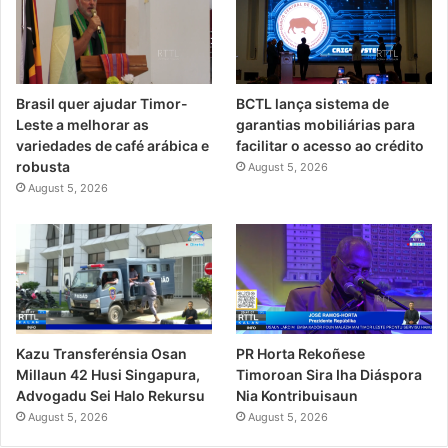
Brasil quer ajudar Timor-
BCTL lança sistema de
Leste a melhorar as
garantias mobiliárias para
variedades de café arábica e
facilitar o acesso ao crédito
robusta
August 5, 2026
August 5, 2026
PR Horta Rekoñese
Kazu Transferénsia Osan
Timoroan Sira Iha Diáspora
Millaun 42 Husi Singapura,
Nia Kontribuisaun
Advogadu Sei Halo Rekursu
August 5, 2026
August 5, 2026