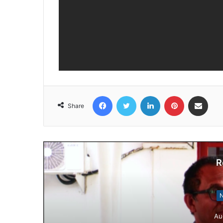
Facebook
Twitter
LinkedIn
Pinterest
Share via Email
Share
R
N
Au