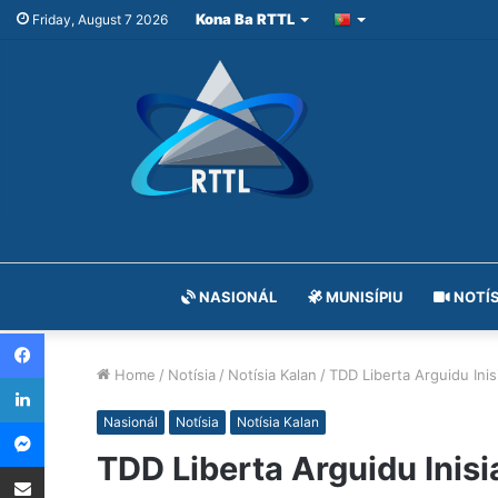
Kona Ba RTTL
Friday, August 7 2026
NASIONÁL
MUNISÍPIU
NOTÍS
Facebook
Home
/
Notísia
/
Notísia Kalan
/
TDD Liberta Arguidu Inis
LinkedIn
Messenger
Nasionál
Notísia
Notísia Kalan
TDD Liberta Arguidu Inisi
Share via Email