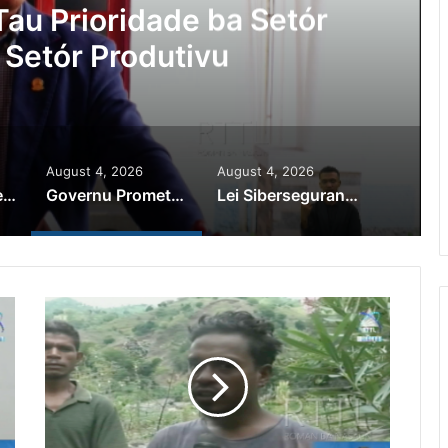
au Prioridade ba Setór
 Setór Produtivu
August 4, 2026
August 4, 2026
PR Horta Rekoñese Timoroan Sira Iha Diáspora Nia Kontribuisaun
Governu Promete Tau Prioridade ba Setór Minerais no Setór Produtivu
Lei Siberseguransa Ajuda Autoridade Polisiál Kaptura Autór Kriminozu ho Paradeiru Iha Estranjeiru