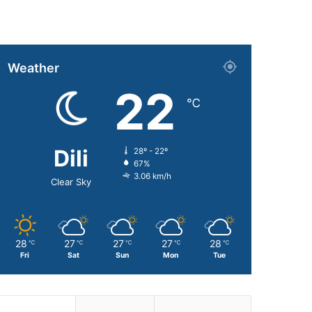
Weather
22
℃
Dili
28º - 22º
67%
3.06 km/h
Clear Sky
28
27
27
27
28
℃
℃
℃
℃
℃
Fri
Sat
Sun
Mon
Tue