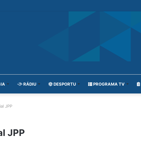
IA
RÁDIU
DESPORTU
PROGRAMA TV
ial JPP
al JPP