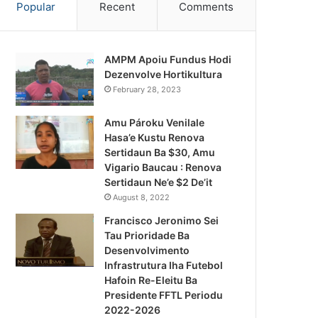
Popular
Recent
Comments
AMPM Apoiu Fundus Hodi
Dezenvolve Hortikultura
February 28, 2023
Amu Pároku Venilale
Hasa’e Kustu Renova
Sertidaun Ba $30, Amu
Vigario Baucau : Renova
Sertidaun Ne’e $2 De’it
August 8, 2022
Francisco Jeronimo Sei
Tau Prioridade Ba
Desenvolvimento
Infrastrutura Iha Futebol
Notísia Kalan
Hafoin Re-Eleitu Ba
Presidente FFTL Periodu
August 4, 2026
2022-2026