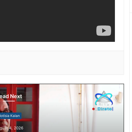
ead Next
otísia Kalan
gust 4, 2026