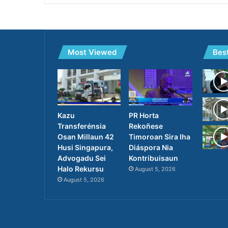
Most Viewed
Bes
PR Horta
Kazu
Rekoñese
Transferénsia
Timoroan Sira Iha
Osan Millaun 42
Diáspora Nia
Husi Singapura,
Kontribuisaun
Advogadu Sei
Halo Rekursu
August 5, 2026
August 5, 2026