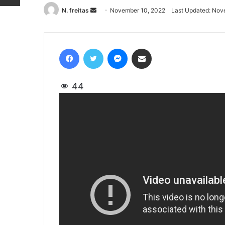
N. freitas
Send
November 10, 2022
Last Updated: Nov
an
email
Facebook
Twitter
Messenger
Share via Email
44