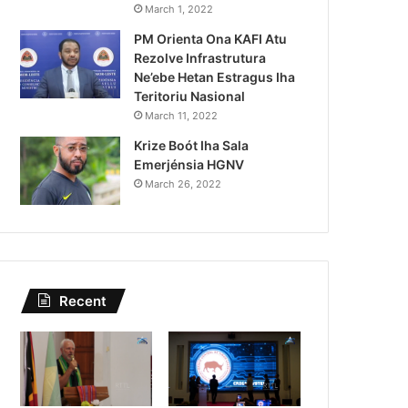
Lei Siberseguransa Ajuda Au
March 1, 2022
PM Orienta Ona KAFI Atu
Kaptura Autór Kriminozu h
Rezolve Infrastrutura
Estranjeiru
Ne’ebe Hetan Estragus Iha
Teritoriu Nasional
March 11, 2022
Krize Boót Iha Sala
Emerjénsia HGNV
March 26, 2022
Recent