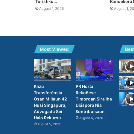
Turístiku…
Kondekora 
August 1, 2026
August 1, 2
Most Viewed
Bes
PR Horta
Kazu
Rekoñese
Transferénsia
Timoroan Sira Iha
Osan Millaun 42
Diáspora Nia
Husi Singapura,
Kontribuisaun
Advogadu Sei
Halo Rekursu
August 5, 2026
August 5, 2026