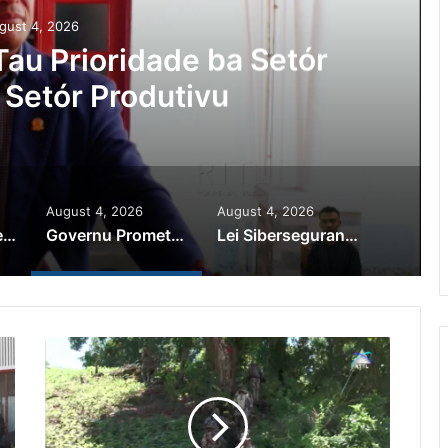
gust 4, 2026
au Prioridade ba Setór
 Setór Produtivu
August 4, 2026
August 4, 2026
PR Horta Rekoñese Timoroan Sira Iha Diáspora Nia Kontribuisaun
Governu Promete Tau Prioridade ba Setór Minerais no Setór Produtivu
Lei Siberseguransa Ajuda Autoridade Polisiál Kaptura Autór Kriminozu ho Paradeiru Iha Estranjeiru