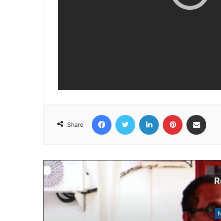
Facebook
Twitter
LinkedIn
Pinterest
Share via Email
Share
R
N