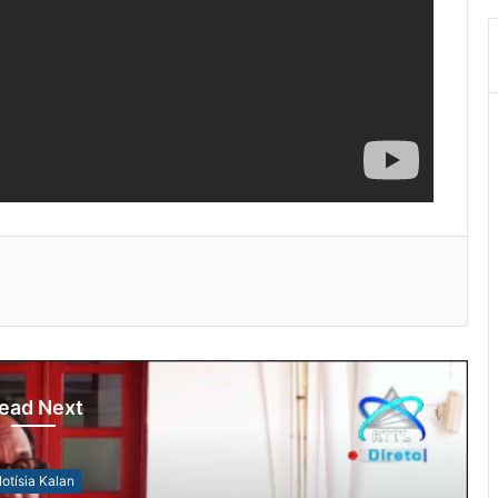
ead Next
otísia Kalan