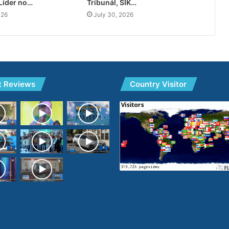
Líder no…
Tribunál, SIK…
026
July 30, 2026
t Reviews
Country Visitor