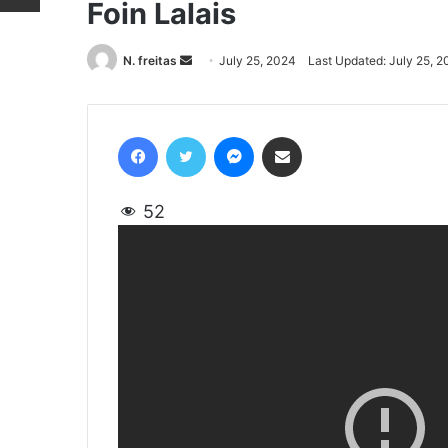
Foin Lalais
N. freitas
Send
July 25, 2024
Last Updated: July 25, 
an
email
Facebook
Twitter
Messenger
Share via Email
52