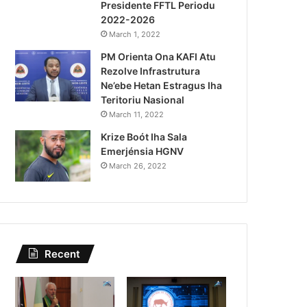
Presidente FFTL Periodu
August 4, 2026
2022-2026
Lei Siberseguransa Ajuda Au
March 1, 2022
PM Orienta Ona KAFI Atu
Kaptura Autór Kriminozu h
Rezolve Infrastrutura
Estranjeiru
Ne’ebe Hetan Estragus Iha
Teritoriu Nasional
March 11, 2022
Krize Boót Iha Sala
Emerjénsia HGNV
March 26, 2022
Recent