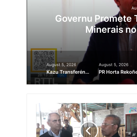
Au
ora
Governu Promete T
Minerais no
August 5, 2026
August 5, 2026
Kazu Transferénsia Osan Millaun 42 Husi Singapura, Advogadu Sei Halo Rekursu