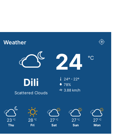
Weather
24
℃
Dili
24º - 22º
78%
3.88 km/h
Scattered Clouds
23
28
27
27
27
℃
℃
℃
℃
℃
Thu
Fri
Sat
Sun
Mon