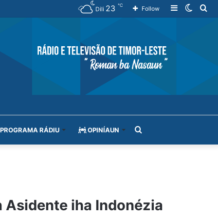
℃
23
Sidebar
Switch
Se
Follow
Dili
skin
for
Search
PROGRAMA RÁDIU
OPINÍAUN
for
 Asidente iha Indonézia