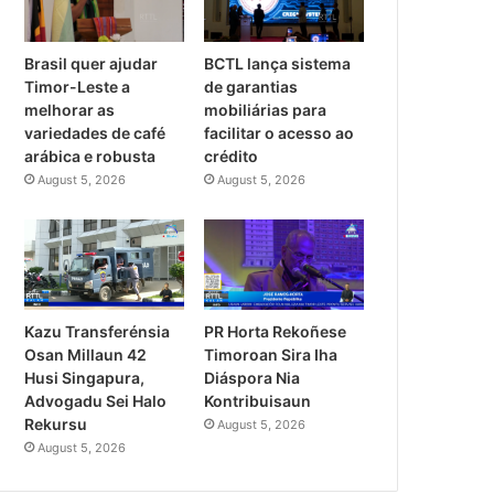
Brasil quer ajudar
BCTL lança sistema
Timor-Leste a
de garantias
melhorar as
mobiliárias para
variedades de café
facilitar o acesso ao
arábica e robusta
crédito
August 5, 2026
August 5, 2026
PR Horta Rekoñese
Kazu Transferénsia
Timoroan Sira Iha
Osan Millaun 42
Diáspora Nia
Husi Singapura,
Kontribuisaun
Advogadu Sei Halo
Rekursu
August 5, 2026
August 5, 2026