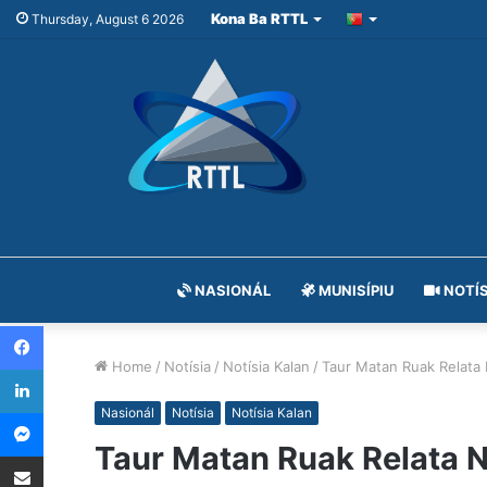
Kona Ba RTTL
Thursday, August 6 2026
NASIONÁL
MUNISÍPIU
NOTÍS
Facebook
Home
/
Notísia
/
Notísia Kalan
/
Taur Matan Ruak Relata 
LinkedIn
Messenger
Nasionál
Notísia
Notísia Kalan
Taur Matan Ruak Relata N
Share via Email