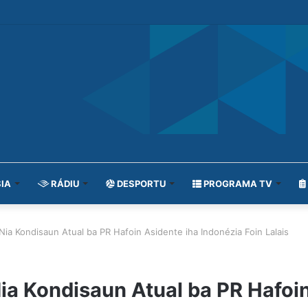
IA
RÁDIU
DESPORTU
PROGRAMA TV
Nia Kondisaun Atual ba PR Hafoin Asidente iha Indonézia Foin Lalais
ia Kondisaun Atual ba PR Hafoin