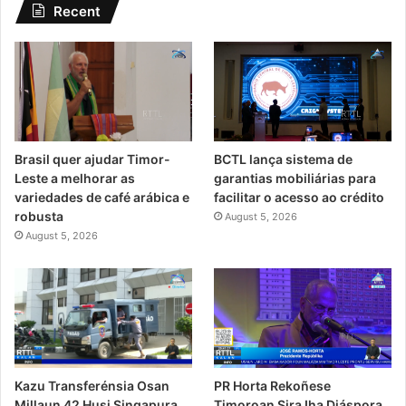
Recent
Brasil quer ajudar Timor-
BCTL lança sistema de
Leste a melhorar as
garantias mobiliárias para
variedades de café arábica e
facilitar o acesso ao crédito
robusta
August 5, 2026
August 5, 2026
PR Horta Rekoñese
Kazu Transferénsia Osan
Timoroan Sira Iha Diáspora
Millaun 42 Husi Singapura,