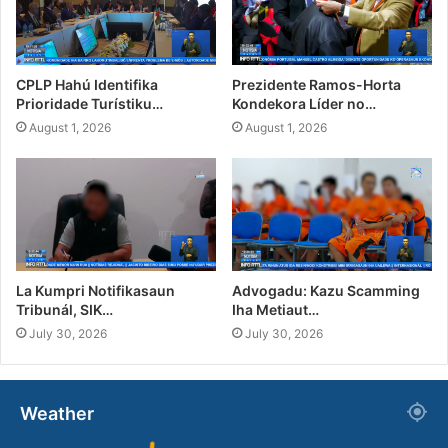
CPLP Hahú Identifika
Prezidente Ramos-Horta
Prioridade Turístiku…
Kondekora Líder no…
August 1, 2026
August 1, 2026
La Kumpri Notifikasaun
Advogadu: Kazu Scamming
Tribunál, SIK…
Iha Metiaut…
July 30, 2026
July 30, 2026
Weather