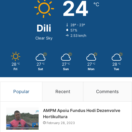
24
℃
Dili
28º - 23º
57%
2.53 km/h
Clear Sky
28
27
27
27
28
℃
℃
℃
℃
℃
Fri
Sat
Sun
Mon
Tue
Popular
Recent
Comments
AMPM Apoiu Fundus Hodi Dezenvolve
Hortikultura
February 28, 2023