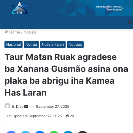
Menu
Home
/
Notísia
Nasionál
Notísia
Notísia Kalan
Notisias
Taur Matan Ruak agradese
ba Xanana Gusmão asina ona
plaka ba abrigu iha Kamea
Has Laran
E. Dias
Send
September 27, 2025
an
Last Updated: September 27, 2025
20
email
Facebook
Twitter
Messenger
WhatsApp
Telegram
Share via Email