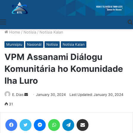
Menu
Home
/
Notísia
/
Notísia Kalan
Munisípiu
Nasionál
Notísia
Notísia Kalan
VPM Assanami Diálogu
Komunitária ho Komunidade
Iha Luro
E. Dias
Send
January 30, 2024
Last Updated: January 30, 2024
an
31
email
Facebook
Twitter
Messenger
WhatsApp
Telegram
Share via Email