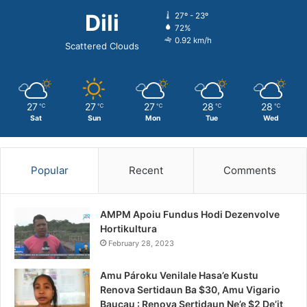
Dili
27º - 23º
72%
0.92 km/h
Scattered Clouds
27
27
27
28
28
℃
℃
℃
℃
℃
Sat
Sun
Mon
Tue
Wed
Popular
Recent
Comments
AMPM Apoiu Fundus Hodi Dezenvolve
Hortikultura
February 28, 2023
Amu Pároku Venilale Hasa’e Kustu
Renova Sertidaun Ba $30, Amu Vigario
Baucau : Renova Sertidaun Ne’e $2 De’it