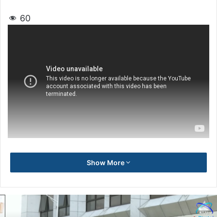
60
Show More