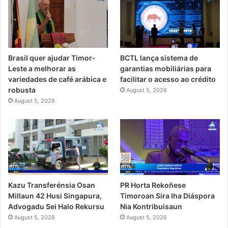
Brasil quer ajudar Timor-
BCTL lança sistema de
Leste a melhorar as
garantias mobiliárias para
variedades de café arábica e
facilitar o acesso ao crédito
robusta
August 5, 2026
August 5, 2026
PR Horta Rekoñese
Kazu Transferénsia Osan
Timoroan Sira Iha Diáspora
Millaun 42 Husi Singapura,
Nia Kontribuisaun
Advogadu Sei Halo Rekursu
August 5, 2026
August 5, 2026