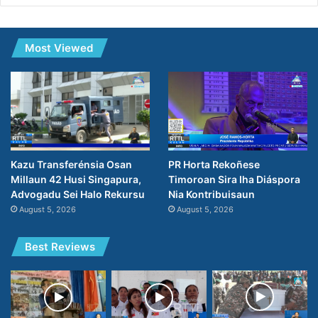
Most Viewed
PR Horta Rekoñese
Kazu Transferénsia Osan
Timoroan Sira Iha Diáspora
Millaun 42 Husi Singapura,
Nia Kontribuisaun
Advogadu Sei Halo Rekursu
August 5, 2026
August 5, 2026
Best Reviews