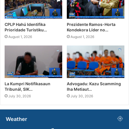
CPLP Hahú Identifika
Prezidente Ramos-Horta
Prioridade Turístiku…
Kondekora Líder no…
August 1, 2026
August 1, 2026
La Kumpri Notifikasaun
Advogadu: Kazu Scamming
Tribunál, SIK…
Iha Metiaut…
July 30, 2026
July 30, 2026
Weather