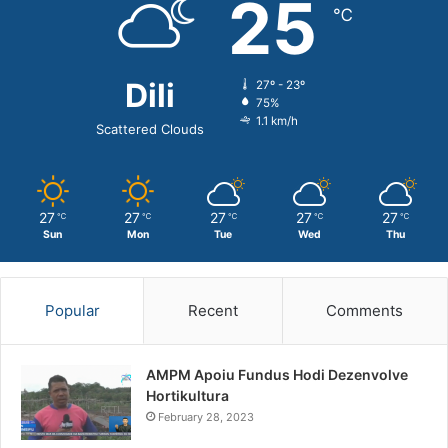
25
℃
Dili
27º - 23º
75%
1.1 km/h
Scattered Clouds
27
27
27
27
27
℃
℃
℃
℃
℃
Sun
Mon
Tue
Wed
Thu
Popular
Recent
Comments
AMPM Apoiu Fundus Hodi Dezenvolve
Hortikultura
February 28, 2023