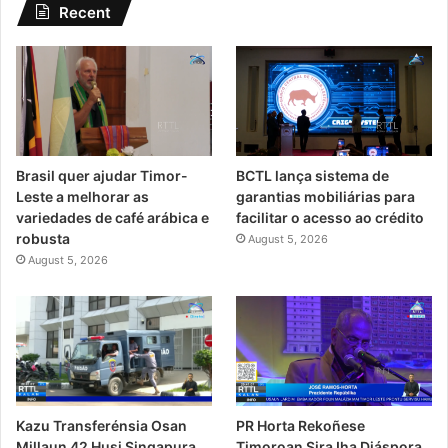
Recent
Brasil quer ajudar Timor-
BCTL lança sistema de
Leste a melhorar as
garantias mobiliárias para
variedades de café arábica e
facilitar o acesso ao crédito
robusta
August 5, 2026
August 5, 2026
PR Horta Rekoñese
Kazu Transferénsia Osan
Timoroan Sira Iha Diáspora
Millaun 42 Husi Singapura,