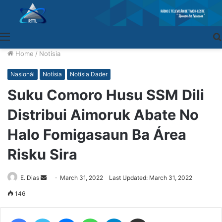
Menu
Home
/
Notísia
Nasionál
Notísia
Notísia Dader
Suku Comoro Husu SSM Dili
Distribui Aimoruk Abate No
Halo Fomigasaun Ba Área
Risku Sira
E. Dias
Send
March 31, 2022
Last Updated: March 31, 2022
an
146
email
Facebook
Twitter
Messenger
WhatsApp
Telegram
Share via Email