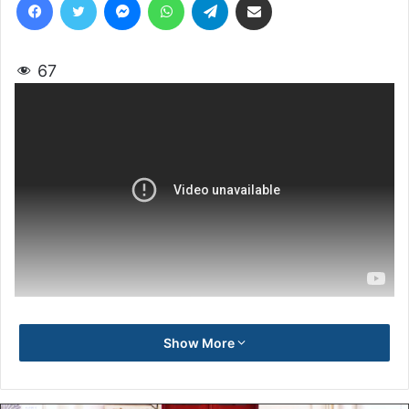
67
Show More