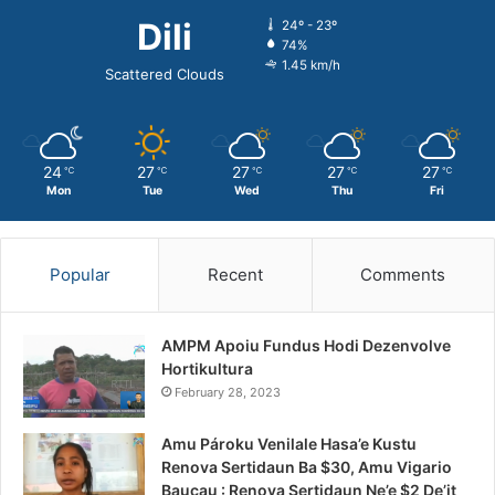
Dili
24º - 23º
74%
1.45 km/h
Scattered Clouds
24
27
27
27
27
℃
℃
℃
℃
℃
Mon
Tue
Wed
Thu
Fri
Popular
Recent
Comments
AMPM Apoiu Fundus Hodi Dezenvolve
Hortikultura
February 28, 2023
Amu Pároku Venilale Hasa’e Kustu
Renova Sertidaun Ba $30, Amu Vigario
Baucau : Renova Sertidaun Ne’e $2 De’it