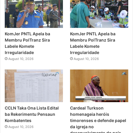
KomJer PNTL Apela ba
KomJer PNTL Apela ba
Membru PolTranz Sira
Membru PolTranz Sira
Labele Komete
Labele Komete
Irregularidade
Irregularidade
August 10, 2026
August 10, 2026
CCLN Taka Ona Lista Edital
Cardeal Turkson
ba Rekerimentu Pensaun
homenageia heróis
Kombatentes
timorenses e defende papel
da igreja no
August 10, 2026
desenvolvimento do país