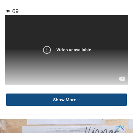
69
Show More