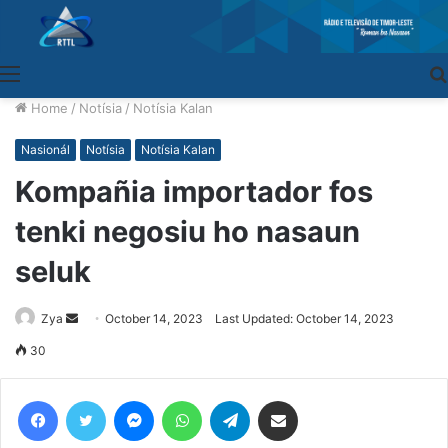
Menu
Home
/
Notísia
/
Notísia Kalan
Nasionál
Notísia
Notísia Kalan
Kompañia importador fos
tenki negosiu ho nasaun
seluk
Zya
Send
October 14, 2023
Last Updated: October 14, 2023
an
30
email
Facebook
Twitter
Messenger
WhatsApp
Telegram
Share via Email