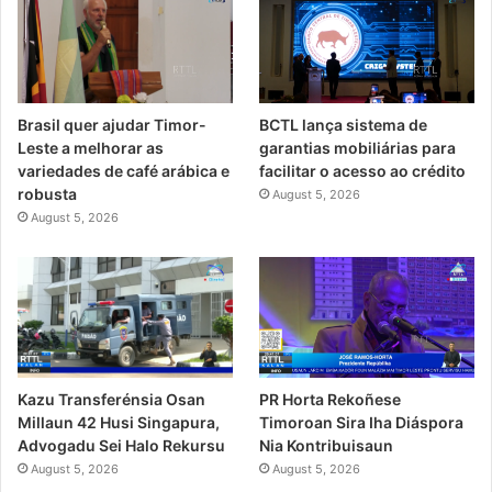
Brasil quer ajudar Timor-
BCTL lança sistema de
Leste a melhorar as
garantias mobiliárias para
variedades de café arábica e
facilitar o acesso ao crédito
robusta
August 5, 2026
August 5, 2026
PR Horta Rekoñese
Kazu Transferénsia Osan
Timoroan Sira Iha Diáspora
Millaun 42 Husi Singapura,
Nia Kontribuisaun
Advogadu Sei Halo Rekursu
August 5, 2026
August 5, 2026