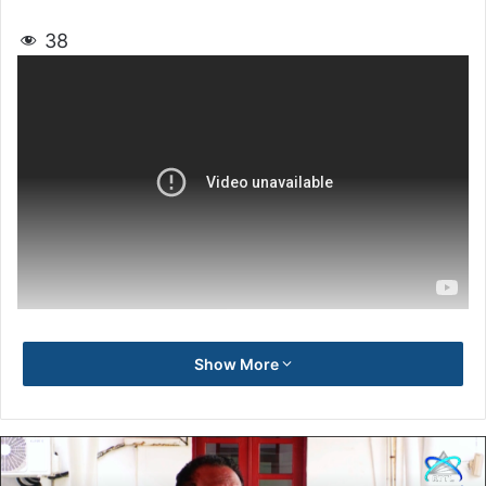
38
Show More