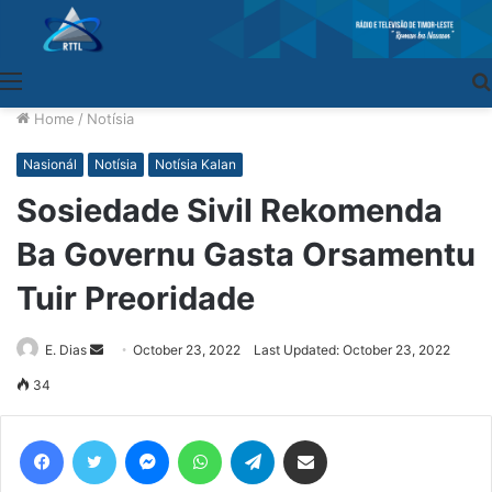
Menu
Home
/
Notísia
Nasionál
Notísia
Notísia Kalan
Sosiedade Sivil Rekomenda
Ba Governu Gasta Orsamentu
Tuir Preoridade
E. Dias
Send
October 23, 2022
Last Updated: October 23, 2022
an
34
email
Facebook
Twitter
Messenger
WhatsApp
Telegram
Share via Email