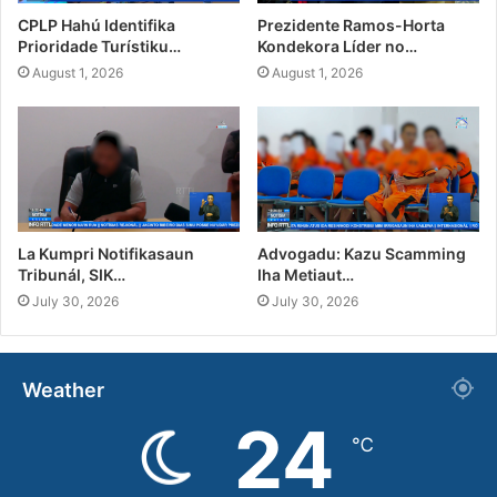
CPLP Hahú Identifika
Prezidente Ramos-Horta
Prioridade Turístiku…
Kondekora Líder no…
August 1, 2026
August 1, 2026
La Kumpri Notifikasaun
Advogadu: Kazu Scamming
Tribunál, SIK…
Iha Metiaut…
July 30, 2026
July 30, 2026
Weather
24
℃