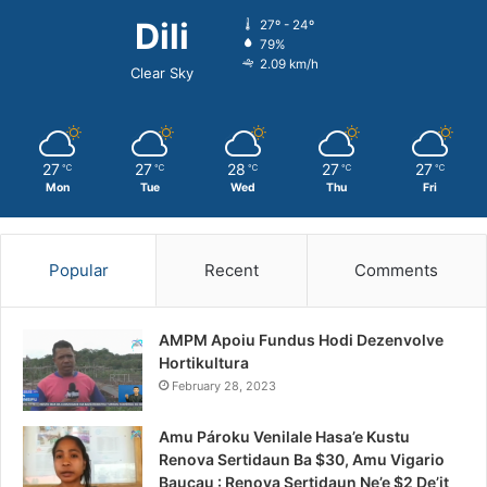
Dili
27º - 24º
79%
2.09 km/h
Clear Sky
27
27
28
27
27
℃
℃
℃
℃
℃
Mon
Tue
Wed
Thu
Fri
Popular
Recent
Comments
AMPM Apoiu Fundus Hodi Dezenvolve
Hortikultura
February 28, 2023
Amu Pároku Venilale Hasa’e Kustu
Renova Sertidaun Ba $30, Amu Vigario
Baucau : Renova Sertidaun Ne’e $2 De’it