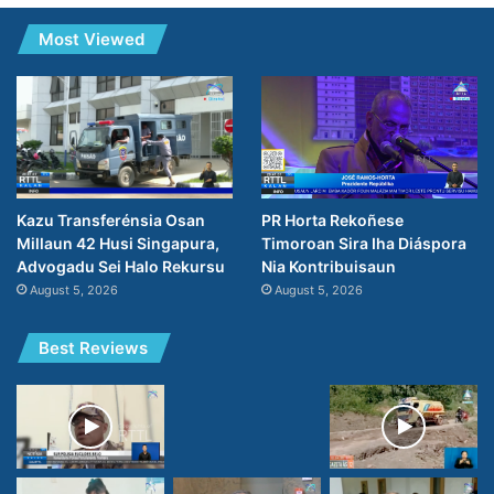
Most Viewed
PR Horta Rekoñese
Kazu Transferénsia Osan
Timoroan Sira Iha Diáspora
Millaun 42 Husi Singapura,
Nia Kontribuisaun
Advogadu Sei Halo Rekursu
August 5, 2026
August 5, 2026
Best Reviews