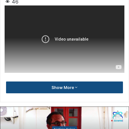
46
Show More