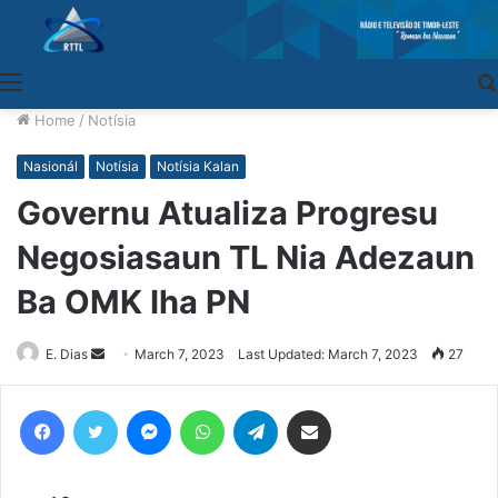
Menu
Home
/
Notísia
Nasionál
Notísia
Notísia Kalan
Governu Atualiza Progresu
Negosiasaun TL Nia Adezaun
Ba OMK Iha PN
E. Dias
Send
March 7, 2023
Last Updated: March 7, 2023
27
an
email
Facebook
Twitter
Messenger
WhatsApp
Telegram
Share via Email