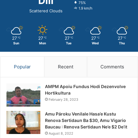
Dili
75%
1.9 km/h
Scattered Clouds
27
27
27
27
27
℃
℃
℃
℃
℃
Sun
Mon
Tue
Wed
Thu
Popular
Recent
Comments
AMPM Apoiu Fundus Hodi Dezenvolve
Hortikultura
February 28, 2023
Amu Pároku Venilale Hasa’e Kustu
Renova Sertidaun Ba $30, Amu Vigario
Baucau : Renova Sertidaun Ne’e $2 De’it
August 8, 2022