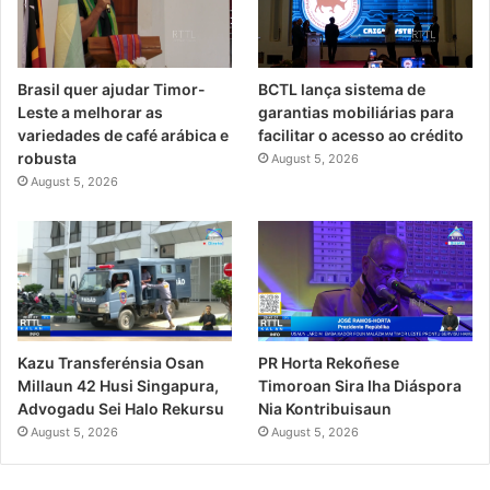
Brasil quer ajudar Timor-
BCTL lança sistema de
Leste a melhorar as
garantias mobiliárias para
variedades de café arábica e
facilitar o acesso ao crédito
robusta
August 5, 2026
August 5, 2026
PR Horta Rekoñese
Kazu Transferénsia Osan
Timoroan Sira Iha Diáspora
Millaun 42 Husi Singapura,
Nia Kontribuisaun
Advogadu Sei Halo Rekursu
August 5, 2026
August 5, 2026