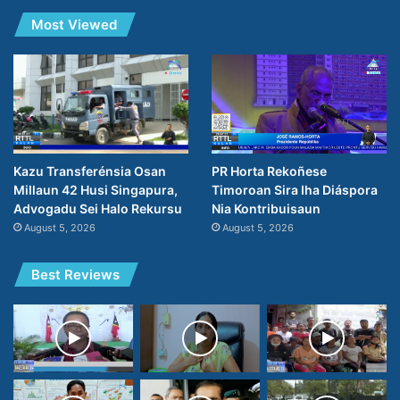
Most Viewed
PR Horta Rekoñese
Kazu Transferénsia Osan
Timoroan Sira Iha Diáspora
Millaun 42 Husi Singapura,
Nia Kontribuisaun
Advogadu Sei Halo Rekursu
August 5, 2026
August 5, 2026
Best Reviews