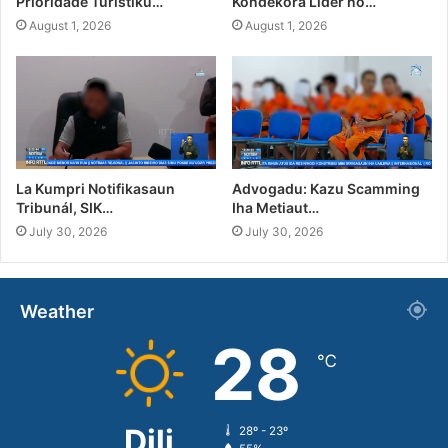
Prioridade Turístiku…
Kondekora Líder no…
August 1, 2026
August 1, 2026
La Kumpri Notifikasaun
Advogadu: Kazu Scamming
Tribunál, SIK…
Iha Metiaut…
July 30, 2026
July 30, 2026
Weather
28
℃
Dili
28º - 23º