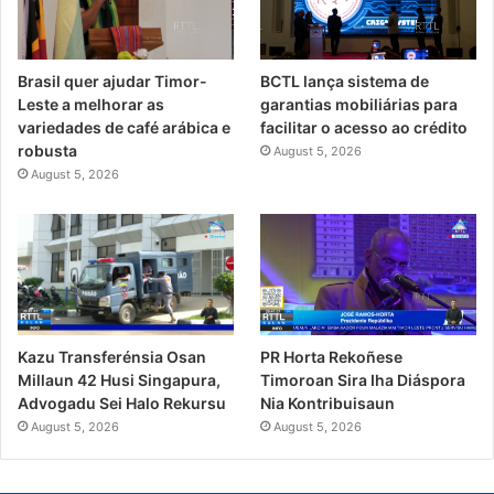
Brasil quer ajudar Timor-
BCTL lança sistema de
Leste a melhorar as
garantias mobiliárias para
variedades de café arábica e
facilitar o acesso ao crédito
robusta
August 5, 2026
August 5, 2026
PR Horta Rekoñese
Kazu Transferénsia Osan
Timoroan Sira Iha Diáspora
Millaun 42 Husi Singapura,
Nia Kontribuisaun
Advogadu Sei Halo Rekursu
August 5, 2026
August 5, 2026