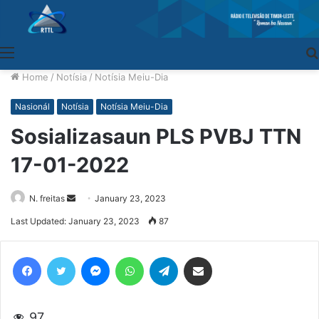
Menu
Home
/
Notísia
/
Notísia Meiu-Dia
Nasionál
Notísia
Notísia Meiu-Dia
Sosializasaun PLS PVBJ TTN
17-01-2022
N. freitas
Send
January 23, 2023
an
Last Updated: January 23, 2023
87
email
Facebook
Twitter
Messenger
WhatsApp
Telegram
Share via Email
97