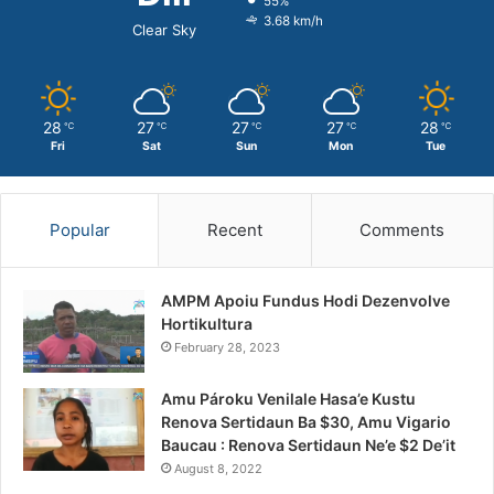
55%
3.68 km/h
Clear Sky
28
27
27
27
28
℃
℃
℃
℃
℃
Fri
Sat
Sun
Mon
Tue
Popular
Recent
Comments
AMPM Apoiu Fundus Hodi Dezenvolve
Hortikultura
February 28, 2023
Amu Pároku Venilale Hasa’e Kustu
Renova Sertidaun Ba $30, Amu Vigario
Baucau : Renova Sertidaun Ne’e $2 De’it
August 8, 2022