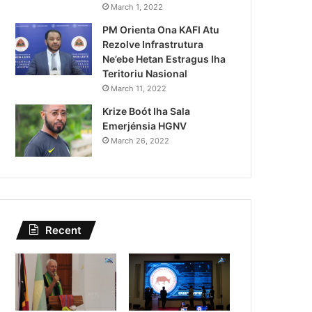
i Siberseguransa Ajuda Autorid
March 1, 2022
PM Orienta Ona KAFI Atu
Kaptura Autór Kriminozu ho Par
Rezolve Infrastrutura
Estranjeiru
Ne’ebe Hetan Estragus Iha
Teritoriu Nasional
March 11, 2022
Krize Boót Iha Sala
Emerjénsia HGNV
March 26, 2022
Recent