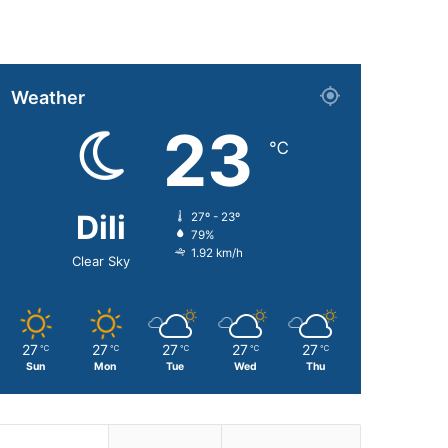
Weather
23
℃
Dili
27º - 23º
79%
1.92 km/h
Clear Sky
27
27
27
27
27
℃
℃
℃
℃
℃
Sun
Mon
Tue
Wed
Thu