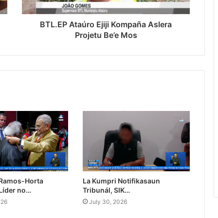
BTL.EP Ataúro Ejiji Kompaña Aslera
Projetu Be’e Mos
 Ramos-Horta
La Kumpri Notifikasaun
Líder no…
Tribunál, SIK…
026
July 30, 2026