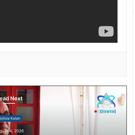
ead Next
6