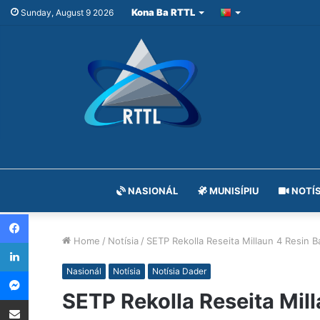
Kona Ba RTTL
Sunday, August 9 2026
NASIONÁL
MUNISÍPIU
NOTÍS
Facebook
Home
/
Notísia
/
SETP Rekolla Reseita Millaun 4 Resin B
LinkedIn
Messenger
Nasionál
Notísia
Notísia Dader
SETP Rekolla Reseita Mil
Share via Email