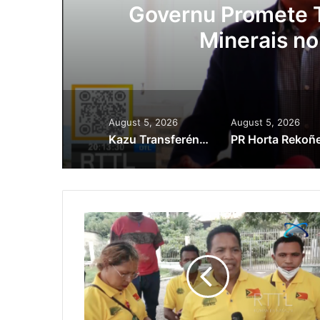
Governu Promete Tau Pr
Minerais no Setó
August 5, 2026
August 5, 2026
Kazu Transferénsia Osan Millaun 42 Husi Singapura, Advogadu Sei Halo Rekursu