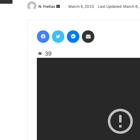
N. freitas
Send
March 6, 2023
Last Updated: March 6,
an
email
Facebook
Twitter
Messenger
Share via Email
39