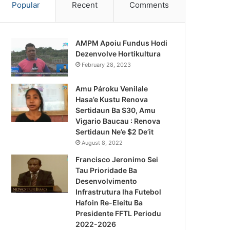
Popular
Recent
Comments
AMPM Apoiu Fundus Hodi
Dezenvolve Hortikultura
February 28, 2023
Amu Pároku Venilale
Hasa’e Kustu Renova
Sertidaun Ba $30, Amu
Vigario Baucau : Renova
Sertidaun Ne’e $2 De’it
August 8, 2022
Francisco Jeronimo Sei
Tau Prioridade Ba
Desenvolvimento
Infrastrutura Iha Futebol
Notísia Kalan
Hafoin Re-Eleitu Ba
Presidente FFTL Periodu
August 4, 2026
2022-2026