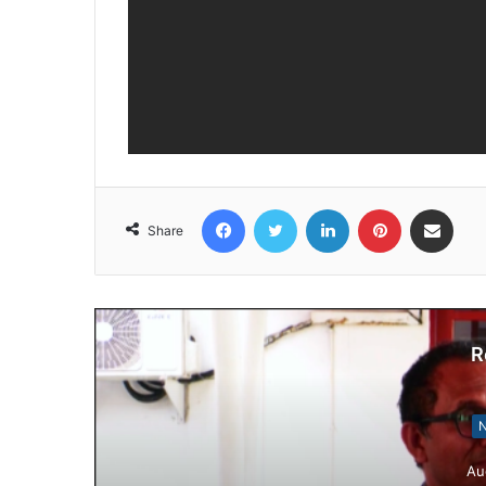
Facebook
Twitter
LinkedIn
Pinterest
Share via Email
Share
R
Notísia Kalan
August 4, 202