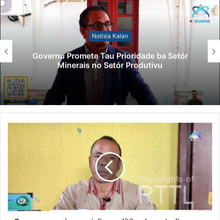
Notísia Kalan
Governu Promete Tau Prioridade ba Setór
Minerais no Setór Produtivu