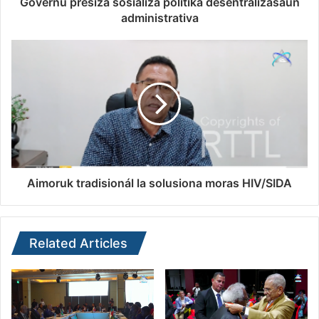
Governu presiza sosializa polítika desentralizasaun
administrativa
Aimoruk tradisionál la solusiona moras HIV/SIDA
Related Articles