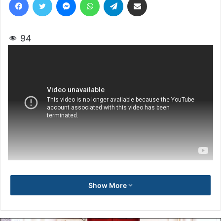
94
Show More