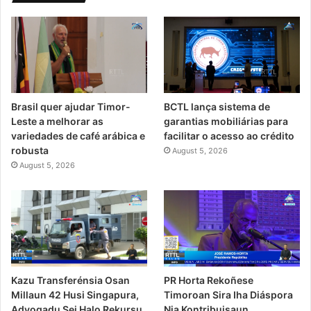
Brasil quer ajudar Timor-
BCTL lança sistema de
Leste a melhorar as
garantias mobiliárias para
variedades de café arábica e
facilitar o acesso ao crédito
robusta
August 5, 2026
August 5, 2026
PR Horta Rekoñese
Kazu Transferénsia Osan
Timoroan Sira Iha Diáspora
Millaun 42 Husi Singapura,
Nia Kontribuisaun
Advogadu Sei Halo Rekursu