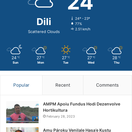
24
Dili
24º - 23º
77%
2.51 km/h
Scattered Clouds
24
27
27
27
28
℃
℃
℃
℃
℃
Sun
Mon
Tue
Wed
Thu
Popular
Recent
Comments
AMPM Apoiu Fundus Hodi Dezenvolve
Hortikultura
February 28, 2023
Amu Pároku Venilale Hasa’e Kustu