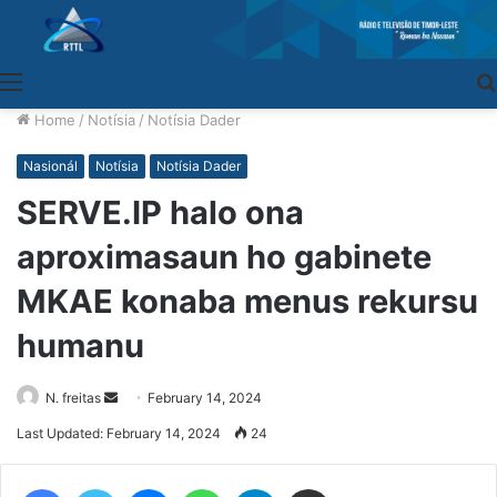
Menu
Home
/
Notísia
/
Notísia Dader
Nasionál
Notísia
Notísia Dader
SERVE.IP halo ona
aproximasaun ho gabinete
MKAE konaba menus rekursu
humanu
N. freitas
Send
February 14, 2024
an
Last Updated: February 14, 2024
24
email
Facebook
Twitter
Messenger
WhatsApp
Telegram
Share via Email