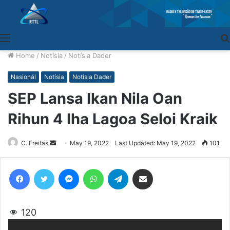
Menu
Home
/
Notísia
/
Notísia Dader
Nasionál
Notísia
Notísia Dader
SEP Lansa Ikan Nila Oan
Rihun 4 Iha Lagoa Seloi Kraik
C. Freitas
Send
May 19, 2022
Last Updated: May 19, 2022
101
an
email
Facebook
Twitter
Messenger
WhatsApp
Telegram
Share via Email
120