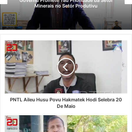
Governu Promete Tau Prioridade ba Setór
Minerais no Setór Produtivu
PNTL Aileu Husu Povu Hakmatek Hodi Selebra 20
De Maio