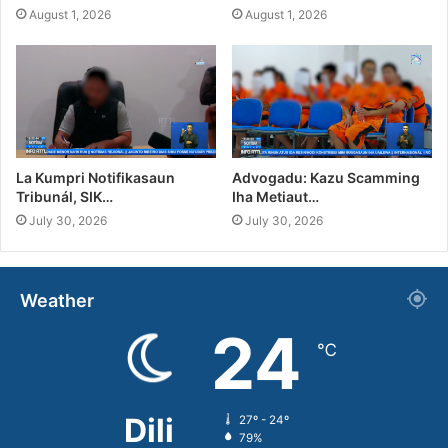
August 1, 2026
August 1, 2026
La Kumpri Notifikasaun
Advogadu: Kazu Scamming
Tribunál, SIK…
Iha Metiaut…
July 30, 2026
July 30, 2026
Weather
24
℃
Dili
27º - 24º
79%