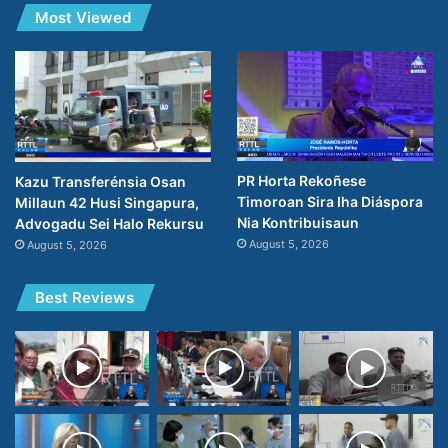
Most Viewed
PR Horta Rekoñese
Kazu Transferénsia Osan
Timoroan Sira Iha Diáspora
Millaun 42 Husi Singapura,
Nia Kontribuisaun
Advogadu Sei Halo Rekursu
August 5, 2026
August 5, 2026
Best Reviews