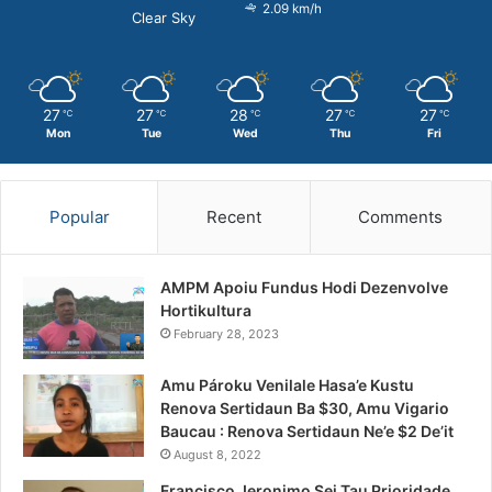
2.09 km/h
Clear Sky
27
27
28
27
27
℃
℃
℃
℃
℃
Mon
Tue
Wed
Thu
Fri
Popular
Recent
Comments
AMPM Apoiu Fundus Hodi Dezenvolve
Hortikultura
February 28, 2023
Amu Pároku Venilale Hasa’e Kustu
Renova Sertidaun Ba $30, Amu Vigario
Baucau : Renova Sertidaun Ne’e $2 De’it
August 8, 2022
Francisco Jeronimo Sei Tau Prioridade