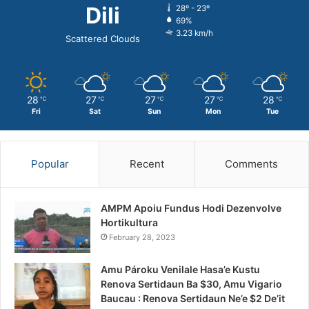
Dili
28º - 23º
69%
3.23 km/h
Scattered Clouds
28
27
27
27
28
℃
℃
℃
℃
℃
Fri
Sat
Sun
Mon
Tue
Popular
Recent
Comments
AMPM Apoiu Fundus Hodi Dezenvolve
Hortikultura
February 28, 2023
Amu Pároku Venilale Hasa’e Kustu
Renova Sertidaun Ba $30, Amu Vigario
Baucau : Renova Sertidaun Ne’e $2 De’it