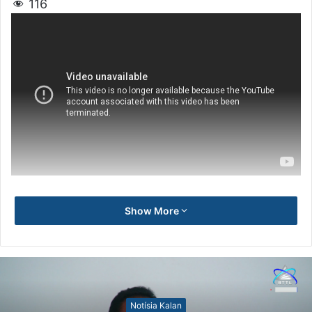
116
Show More
Notísia Kalan