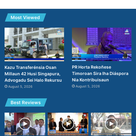
Most Viewed
PR Horta Rekoñese
Kazu Transferénsia Osan
Timoroan Sira Iha Diáspora
Millaun 42 Husi Singapura,
Nia Kontribuisaun
Advogadu Sei Halo Rekursu
August 5, 2026
August 5, 2026
Best Reviews