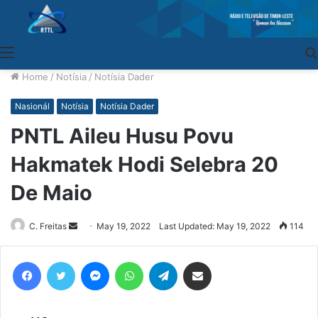
Menu
Home
/
Notísia
/
Notísia Dader
Nasionál
Notísia
Notísia Dader
PNTL Aileu Husu Povu
Hakmatek Hodi Selebra 20
De Maio
C. Freitas
Send
May 19, 2022
Last Updated: May 19, 2022
114
an
email
Facebook
Twitter
Messenger
WhatsApp
Telegram
Share via Email