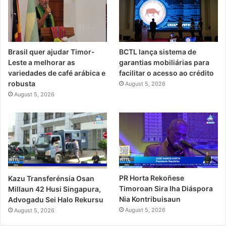
Brasil quer ajudar Timor-
BCTL lança sistema de
Leste a melhorar as
garantias mobiliárias para
variedades de café arábica e
facilitar o acesso ao crédito
robusta
August 5, 2026
August 5, 2026
PR Horta Rekoñese
Kazu Transferénsia Osan
Timoroan Sira Iha Diáspora
Millaun 42 Husi Singapura,
Nia Kontribuisaun
Advogadu Sei Halo Rekursu
August 5, 2026
August 5, 2026