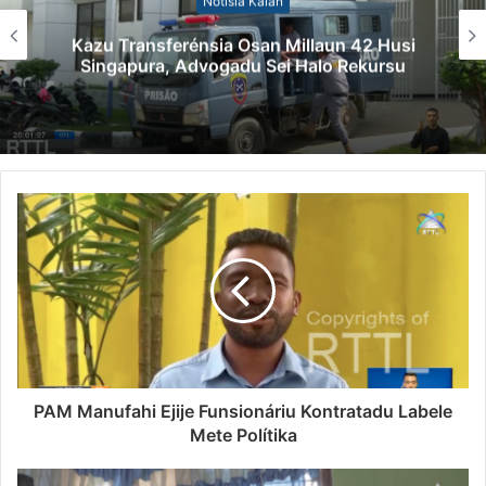
Notísia Kalan
Kazu Transferénsia Osan Millaun 42 Husi
Singapura, Advogadu Sei Halo Rekursu
PAM Manufahi Ejije Funsionáriu Kontratadu Labele
Mete Polítika