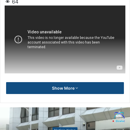
64
Show More