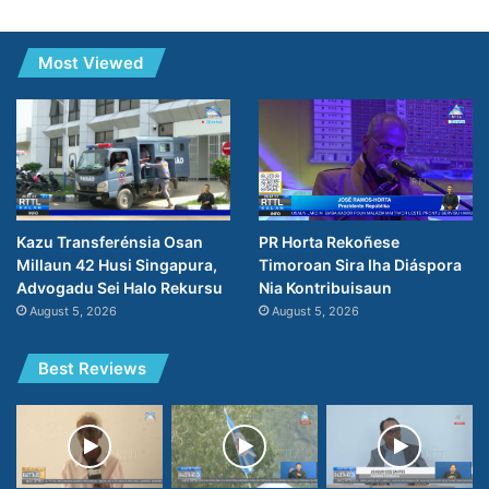
Most Viewed
PR Horta Rekoñese
Kazu Transferénsia Osan
Timoroan Sira Iha Diáspora
Millaun 42 Husi Singapura,
Nia Kontribuisaun
Advogadu Sei Halo Rekursu
August 5, 2026
August 5, 2026
Best Reviews