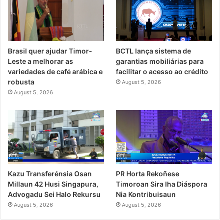
Brasil quer ajudar Timor-
BCTL lança sistema de
Leste a melhorar as
garantias mobiliárias para
variedades de café arábica e
facilitar o acesso ao crédito
robusta
August 5, 2026
August 5, 2026
PR Horta Rekoñese
Kazu Transferénsia Osan
Timoroan Sira Iha Diáspora
Millaun 42 Husi Singapura,
Nia Kontribuisaun
Advogadu Sei Halo Rekursu
August 5, 2026
August 5, 2026