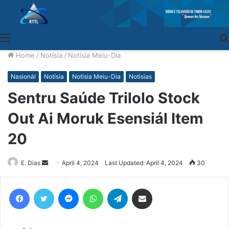
Menu
Home
/
Notísia
/
Notísia Meiu-Dia
Nasionál
Notísia
Notísia Meiu-Dia
Notisias
Sentru Saúde Trilolo Stock
Out Ai Moruk Esensiál Item
20
E. Dias
Send
April 4, 2024
Last Updated: April 4, 2024
30
an
email
Facebook
Twitter
Messenger
WhatsApp
Telegram
Share via Email