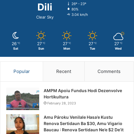
Dili
26º - 23º
80%
3.04 km/h
Clear Sky
26
27
27
27
27
℃
℃
℃
℃
℃
Sat
Sun
Mon
Tue
Wed
Popular
Recent
Comments
AMPM Apoiu Fundus Hodi Dezenvolve
Hortikultura
February 28, 2023
Amu Pároku Venilale Hasa’e Kustu
Renova Sertidaun Ba $30, Amu Vigario
Baucau : Renova Sertidaun Ne’e $2 De’it