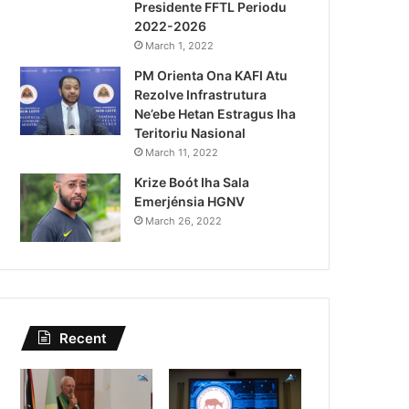
Presidente FFTL Periodu
August 5, 2026
2022-2026
Kazu Transferénsia Osan M
March 1, 2022
PM Orienta Ona KAFI Atu
Singapura, Advogadu Sei
Rezolve Infrastrutura
Ne’ebe Hetan Estragus Iha
Teritoriu Nasional
March 11, 2022
Krize Boót Iha Sala
Emerjénsia HGNV
March 26, 2022
Recent