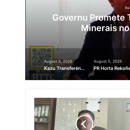
Au
Governu Promete T
du
Minerais no
August 5, 2026
August 5, 2026
Kazu Transferénsia Osan Millaun 42 Husi Singapura, Advogadu Sei Halo Rekursu