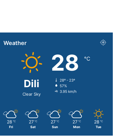
Weather
28
℃
Dili
28º - 23º
57%
3.95 km/h
Clear Sky
28
27
27
27
28
℃
℃
℃
℃
℃
Fri
Sat
Sun
Mon
Tue