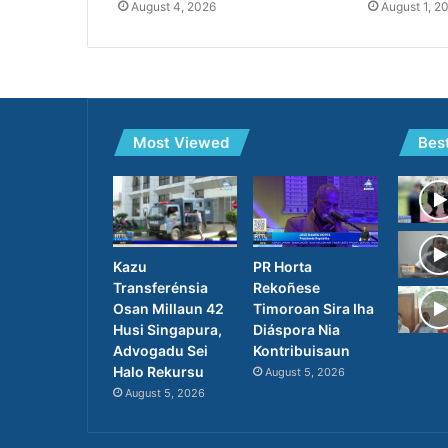
August 4, 2026
August 1, 2
Most Viewed
Bes
PR Horta
Kazu
Rekoñese
Transferénsia
Timoroan Sira Iha
Osan Millaun 42
Diáspora Nia
Husi Singapura,
Kontribuisaun
Advogadu Sei
Halo Rekursu
August 5, 2026
August 5, 2026