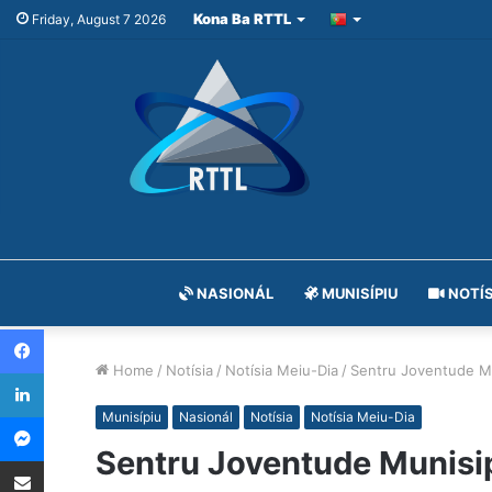
Kona Ba RTTL
Friday, August 7 2026
NASIONÁL
MUNISÍPIU
NOTÍS
Facebook
Home
/
Notísia
/
Notísia Meiu-Dia
/
Sentru Joventude Mu
LinkedIn
Messenger
Munisípiu
Nasionál
Notísia
Notísia Meiu-Dia
Sentru Joventude Munisip
Share via Email