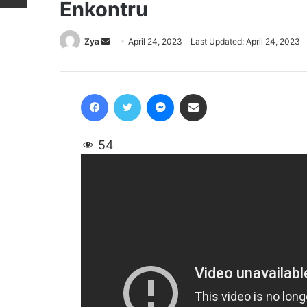
Enkontru
Zya
Send
April 24, 2023
Last Updated: April 24, 2023
an
email
Facebook
Twitter
Messenger
Share via Email
54