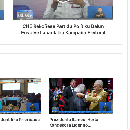
CNE Rekoñese Partidu Polítiku Balun
Envolve Labarik Iha Kampaña Eleitoral
dentifika Prioridade
Prezidente Ramos-Horta
Kondekora Líder no…