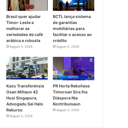
Brasil quer ajudar
BCTL lança sistema
Timor-Leste a
de garantias
melhorar as
mobiliárias para
variedades de café
facilitar o acesso ao
arábica e robusta
crédito
August 5, 2026
August 5, 2026
PR Horta Rekoñese
Kazu Transferénsia
Timoroan Sira Iha
Osan Millaun 42
Diáspora Nia
Husi Singapura,
Kontribuisaun
Advogadu Sei Halo
Rekursu
August 5, 2026
August 5, 2026