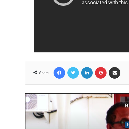
Facebook
Twitter
LinkedIn
Pinterest
Share via Email
Share
R
N