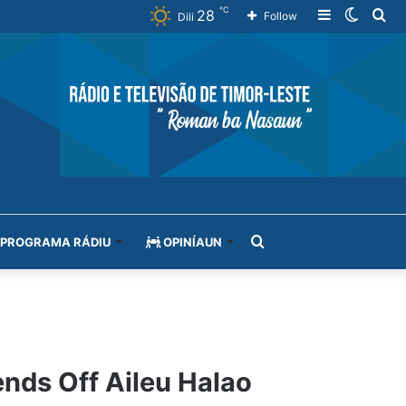
℃
28
Sidebar
Switch
Se
Follow
Dili
skin
for
Search
PROGRAMA RÁDIU
OPINÍAUN
for
nds Off Aileu Halao