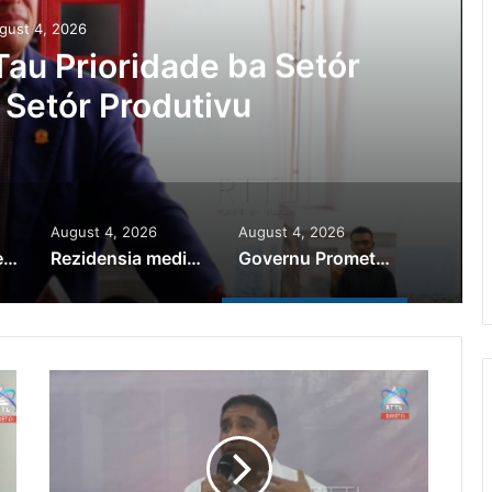
gust 4, 2026
au Prioridade ba Setór
 Setór Produtivu
August 4, 2026
August 4, 2026
PR Horta Rekoñese Timoroan Sira Iha Diáspora Nia Kontribuisaun
Rezidensia mediku iha Manusae abandonadu
Governu Promete Tau Prioridade ba Setór Minerais no Setór Produtivu