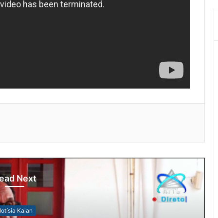
ead Next
otísia Kalan