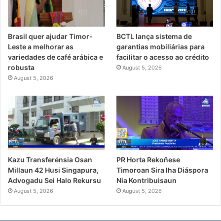
Brasil quer ajudar Timor-
BCTL lança sistema de
Leste a melhorar as
garantias mobiliárias para
variedades de café arábica e
facilitar o acesso ao crédito
robusta
August 5, 2026
August 5, 2026
PR Horta Rekoñese
Kazu Transferénsia Osan
Timoroan Sira Iha Diáspora
Millaun 42 Husi Singapura,
Nia Kontribuisaun
Advogadu Sei Halo Rekursu
August 5, 2026
August 5, 2026