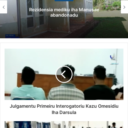
Rezidensia mediku iha Manusae
abandonadu
Julgamentu Primeiru Interogatoriu Kazu Omesidiu
Iha Darsula