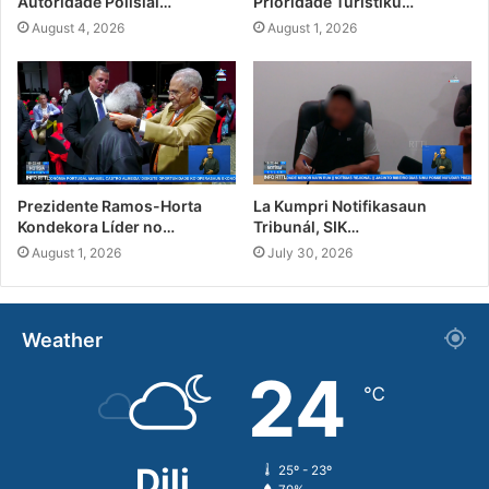
Autoridade Polisiál…
Prioridade Turístiku…
August 4, 2026
August 1, 2026
Prezidente Ramos-Horta
La Kumpri Notifikasaun
Kondekora Líder no…
Tribunál, SIK…
August 1, 2026
July 30, 2026
Weather
24
℃
Dili
25º - 23º