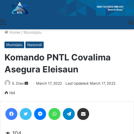
Menu
Home
/
Munisípiu
Munisípiu
Nasionál
Komando PNTL Covalima
Asegura Eleisaun
E. Dias
Send
March 17, 2022
Last Updated: March 17, 2022
an
164
email
Facebook
Twitter
Messenger
WhatsApp
Telegram
Share via Email
104