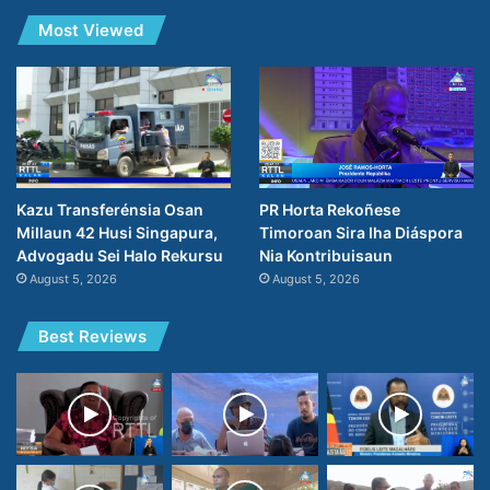
Most Viewed
PR Horta Rekoñese
Kazu Transferénsia Osan
Timoroan Sira Iha Diáspora
Millaun 42 Husi Singapura,
Nia Kontribuisaun
Advogadu Sei Halo Rekursu
August 5, 2026
August 5, 2026
Best Reviews