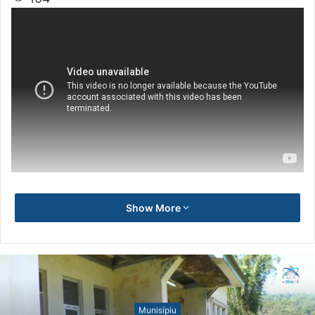
Show More
Munisípiu