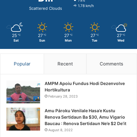
79%
1.78 km/h
Scattered Clouds
25
27
27
27
27
℃
℃
℃
℃
℃
Sat
Sun
Mon
Tue
Wed
Popular
Recent
Comments
AMPM Apoiu Fundus Hodi Dezenvolve
Hortikultura
February 28, 2023
Amu Pároku Venilale Hasa’e Kustu
Renova Sertidaun Ba $30, Amu Vigario
Baucau : Renova Sertidaun Ne’e $2 De’it
August 8, 2022