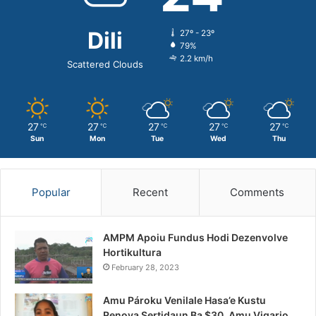
Dili
27º - 23º
79%
2.2 km/h
Scattered Clouds
27
27
27
27
27
℃
℃
℃
℃
℃
Sun
Mon
Tue
Wed
Thu
Popular
Recent
Comments
AMPM Apoiu Fundus Hodi Dezenvolve
Hortikultura
February 28, 2023
Amu Pároku Venilale Hasa’e Kustu
Renova Sertidaun Ba $30, Amu Vigario