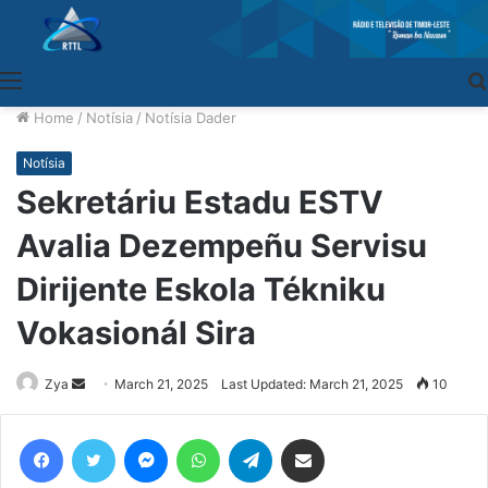
Menu
Home
/
Notísia
/
Notísia Dader
Notísia
Sekretáriu Estadu ESTV
Avalia Dezempeñu Servisu
Dirijente Eskola Tékniku
Vokasionál Sira
Zya
Send
March 21, 2025
Last Updated: March 21, 2025
10
an
email
Facebook
Twitter
Messenger
WhatsApp
Telegram
Share via Email