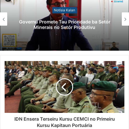
Notísia Kalan
Lei Siberseguransa Ajuda Autoridade
Polisiál Kaptura Autór Kriminozu ho
Paradeiru Iha Estranjeiru
IDN Ensera Terseiru Kursu CEMCI no Primeiru
Kursu Kapitaun Portuária