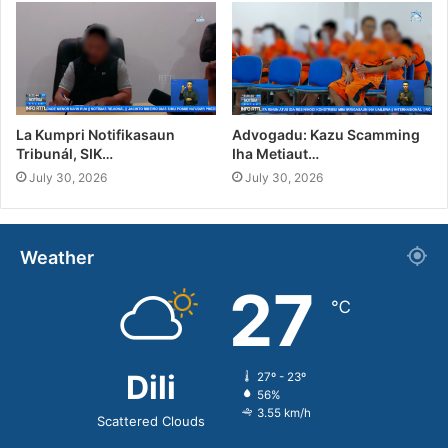
La Kumpri Notifikasaun
Advogadu: Kazu Scamming
Tribunál, SIK…
Iha Metiaut…
July 30, 2026
July 30, 2026
Weather
27
℃
Dili
27º - 23º
56%
3.55 km/h
Scattered Clouds