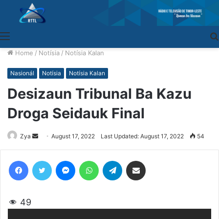
Menu
Home
/
Notísia
/
Notísia Kalan
Nasionál
Notísia
Notísia Kalan
Desizaun Tribunal Ba Kazu
Droga Seidauk Final
Zya
Send
August 17, 2022
Last Updated: August 17, 2022
54
an
email
Facebook
Twitter
Messenger
WhatsApp
Telegram
Share via Email
49