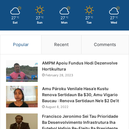
27
27
27
27
27
℃
℃
℃
℃
℃
Sat
Sun
Mon
Tue
Wed
Popular
Recent
Comments
AMPM Apoiu Fundus Hodi Dezenvolve
Hortikultura
February 28, 2023
Amu Pároku Venilale Hasa’e Kustu
Renova Sertidaun Ba $30, Amu Vigario
Baucau : Renova Sertidaun Ne’e $2 De’it
August 8, 2022
Francisco Jeronimo Sei Tau Prioridade
Ba Desenvolvimento Infrastrutura Iha
Futebol Hafoin Re-Eleitu Ba Presidente