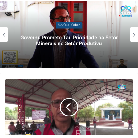
Notísia Kalan
Governu Promete Tau Prioridade ba Setór
Minerais no Setór Produtivu