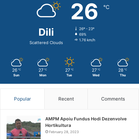
26
℃
Dili
26º - 23º
69%
1.76 km/h
Scattered Clouds
26
27
27
27
28
℃
℃
℃
℃
℃
Sun
Mon
Tue
Wed
Thu
Popular
Recent
Comments
AMPM Apoiu Fundus Hodi Dezenvolve
Hortikultura
February 28, 2023