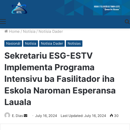
Menu
Home
/
Notísia
/
Notísia Dader
Nasionál
Notísia
Notísia Dader
Notisias
Sekretariu ESG-ESTV
Implementa Programa
Intensivu ba Fasilitador iha
Eskola Naroman Esperansa
Lauala
E. Dias
Send
July 16, 2024
Last Updated: July 16, 2024
30
an
email