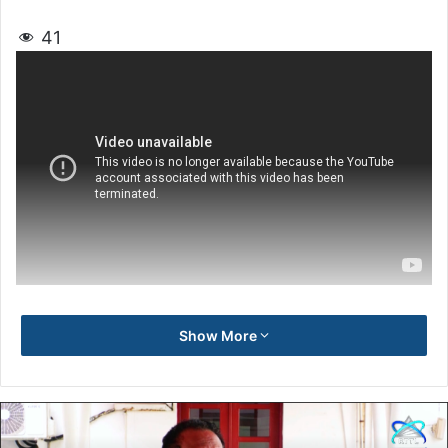
41
Show More