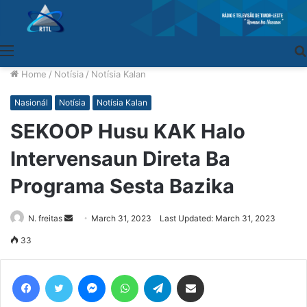
Menu
Home
/
Notísia
/
Notísia Kalan
Nasionál
Notísia
Notísia Kalan
SEKOOP Husu KAK Halo
Intervensaun Direta Ba
Programa Sesta Bazika
N. freitas
Send
March 31, 2023
Last Updated: March 31, 2023
an
33
email
Facebook
Twitter
Messenger
WhatsApp
Telegram
Share via Email