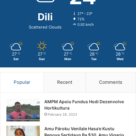
Dili
27º - 23º
72%
0.92 km/h
Scattered Clouds
27
27
27
28
28
℃
℃
℃
℃
℃
Sat
Sun
Mon
Tue
Wed
Popular
Recent
Comments
AMPM Apoiu Fundus Hodi Dezenvolve
Hortikultura
February 28, 2023
Amu Pároku Venilale Hasa’e Kustu
Renova Sertidaun Ba $30, Amu Vigario