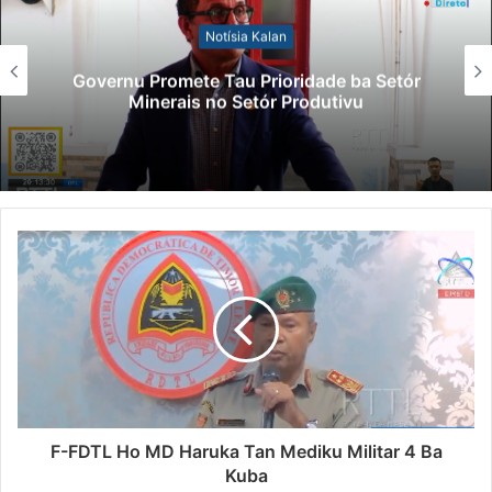
Notísia Kalan
Lei Siberseguransa Ajuda Autoridade
Polisiál Kaptura Autór Kriminozu ho
Paradeiru Iha Estranjeiru
F-FDTL Ho MD Haruka Tan Mediku Militar 4 Ba
Kuba