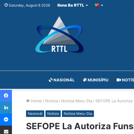
Kona Ba RTTL
Saturday, August 8 2026
NASIONÁL
MUNISÍPIU
NOTÍS
Facebook
Home
/
Notísia
/
Notísia Meiu-Dia
/
SEFOPE La Autoriza F
LinkedIn
Messenger
Nasionál
Notísia
Notísia Meiu-Dia
SEFOPE La Autoriza Funsi
Share via Email