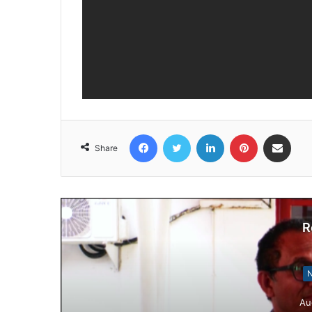
Facebook
Twitter
LinkedIn
Pinterest
Share via Email
Share
R
N
Au