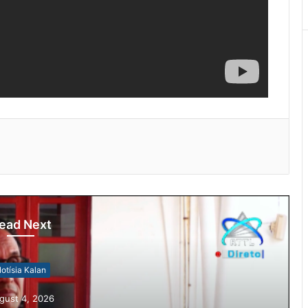
ead Next
otísia Kalan
gust 4, 2026