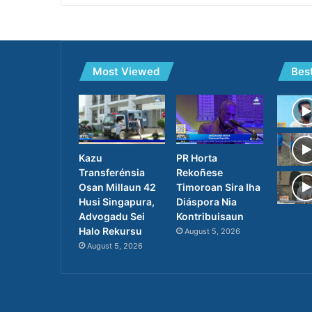
Most Viewed
Bes
PR Horta
Kazu
Rekoñese
Transferénsia
Timoroan Sira Iha
Osan Millaun 42
Diáspora Nia
Husi Singapura,
Kontribuisaun
Advogadu Sei
Halo Rekursu
August 5, 2026
August 5, 2026