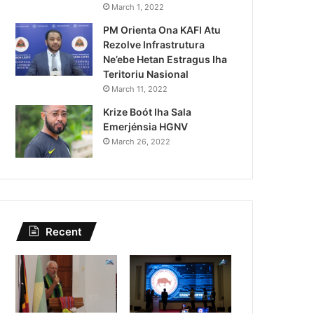
Lei Siberseguransa Ajuda Au
March 1, 2022
PM Orienta Ona KAFI Atu
Kaptura Autór Kriminozu h
Rezolve Infrastrutura
Estranjeiru
Ne’ebe Hetan Estragus Iha
Teritoriu Nasional
March 11, 2022
Krize Boót Iha Sala
Emerjénsia HGNV
March 26, 2022
Recent