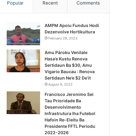
Popular
Recent
Comments
AMPM Apoiu Fundus Hodi
Dezenvolve Hortikultura
February 28, 2023
Amu Pároku Venilale
Hasa’e Kustu Renova
Sertidaun Ba $30, Amu
Vigario Baucau : Renova
Sertidaun Ne’e $2 De’it
August 8, 2022
Francisco Jeronimo Sei
Tau Prioridade Ba
Desenvolvimento
Infrastrutura Iha Futebol
Notísia Kalan
Hafoin Re-Eleitu Ba
Presidente FFTL Periodu
August 4, 2026
2022-2026