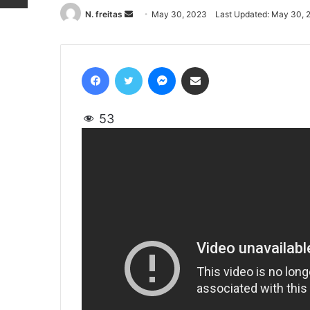
N. freitas
Send
May 30, 2023
Last Updated: May 30, 
an
email
Facebook
Twitter
Messenger
Share via Email
53