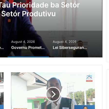
au Prioridade ba Setór
 Setór Produtivu
August 4, 2026
August 4, 2026
PR Horta Rekoñese Timoroan Sira Iha Diáspora Nia Kontribuisaun
Governu Promete Tau Prioridade ba Setór Minerais no Setór Produtivu
Lei Siberseguransa Ajuda Autoridade Polisiál Kaptura Autór Kriminozu ho Paradeiru Iha Estranjeiru