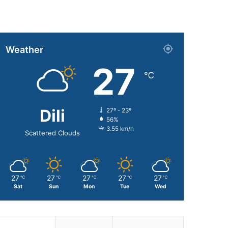
Weather
27
℃
Dili
27º - 23º
56%
3.55 km/h
Scattered Clouds
27
27
27
27
27
℃
℃
℃
℃
℃
Sat
Sun
Mon
Tue
Wed