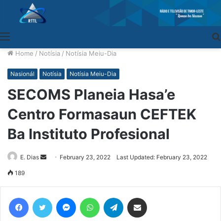
Menu
Home
/
Notísia
/
Notísia Meiu-Dia
Nasionál
Notísia
Notísia Meiu-Dia
SECOMS Planeia Hasa’e
Centro Formasaun CEFTEK
Ba Instituto Profesional
E. Dias
Send
February 23, 2022
Last Updated: February 23, 2022
an
189
email
Facebook
Twitter
Messenger
WhatsApp
Telegram
Share via Email