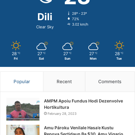
Dili
28º - 23º
72%
3.02 km/h
Clear Sky
28
27
27
27
28
℃
℃
℃
℃
℃
Fri
Sat
Sun
Mon
Tue
Popular
Recent
Comments
AMPM Apoiu Fundus Hodi Dezenvolve
Hortikultura
February 28, 2023
Amu Pároku Venilale Hasa’e Kustu
Renova Sertidaun Ba $30, Amu Vigario