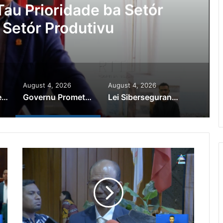
Ajuda Autoridade Polisiál
minozu ho Paradeiru Iha
ranjeiru
August 4, 2026
August 4, 2026
PR Horta Rekoñese Timoroan Sira Iha Diáspora Nia Kontribuisaun
Governu Promete Tau Prioridade ba Setór Minerais no Setór Produtivu
Lei Siberseguransa Ajuda Autoridade Polisiál Kaptura Autór Kriminozu ho Paradeiru Iha Estranjeiru