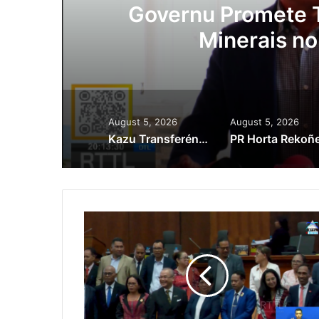
Lei Siberseguransa 
Kaptura Autór Kri
Est
August 5, 2026
August 5, 2026
Kazu Transferénsia Osan Millaun 42 Husi Singapura, Advogadu Sei Halo Rekursu