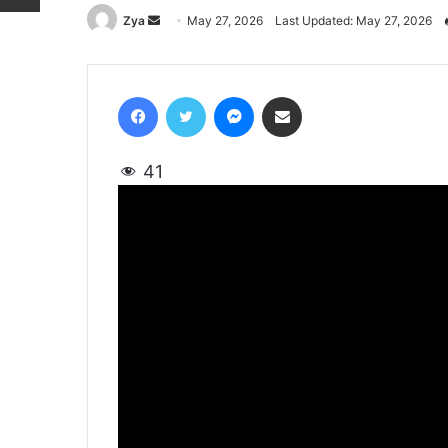
Zya
Send
May 27, 2026
Last Updated: May 27, 2026
an
email
Facebook
Twitter
Messenger
Share via Email
41