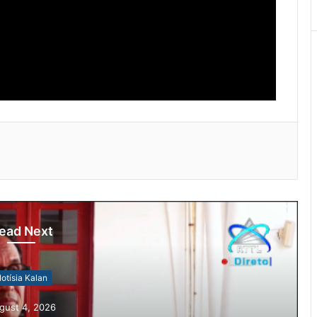
ead Next
otísia Kalan
gust 4, 2026