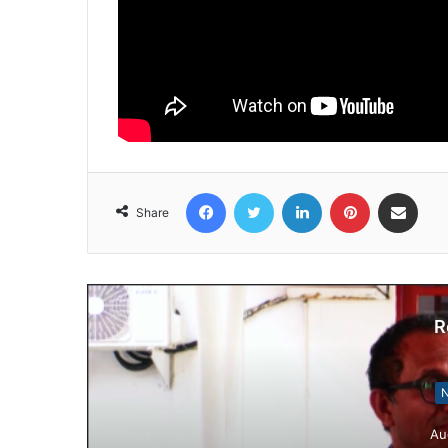
Facebook
Twitter
LinkedIn
Pinterest
Share via Email
Share
R
N
Au