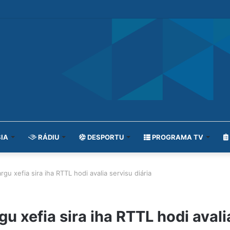
IA
RÁDIU
DESPORTU
PROGRAMA TV
 xefia sira iha RTTL hodi avalia servisu diária
xefia sira iha RTTL hodi avalia