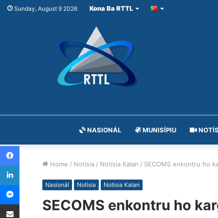
Kona Ba RTTL
Sunday, August 9 2026
NASIONÁL
MUNISÍPIU
NOTÍS
Facebook
Home
/
Notísia
/
Notísia Kalan
/
SECOMS enkontru ho kargu
LinkedIn
Messenger
Nasionál
Notísia
Notísia Kalan
SECOMS enkontru ho kargu 
Share via Email