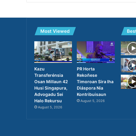
Most Viewed
Bes
PR Horta
Kazu
Rekoñese
Transferénsia
Timoroan Sira Iha
Osan Millaun 42
Diáspora Nia
Husi Singapura,
Kontribuisaun
Advogadu Sei
Halo Rekursu
August 5, 2026
August 5, 2026