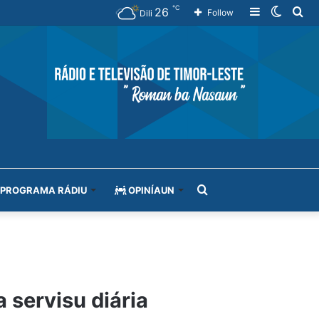
℃
26
Sidebar
Switch
Se
Follow
Dili
skin
for
Search
PROGRAMA RÁDIU
OPINÍAUN
for
 servisu diária