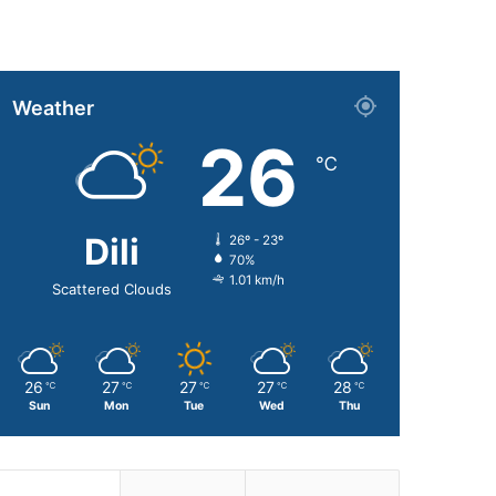
Weather
26
℃
Dili
26º - 23º
70%
1.01 km/h
Scattered Clouds
26
27
27
27
28
℃
℃
℃
℃
℃
Sun
Mon
Tue
Wed
Thu