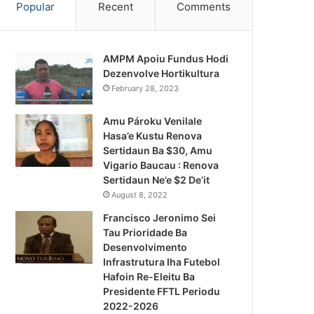
Popular
Recent
Comments
AMPM Apoiu Fundus Hodi
Dezenvolve Hortikultura
February 28, 2023
Amu Pároku Venilale
Hasa’e Kustu Renova
Sertidaun Ba $30, Amu
Vigario Baucau : Renova
Sertidaun Ne’e $2 De’it
August 8, 2022
Francisco Jeronimo Sei
Tau Prioridade Ba
Desenvolvimento
Infrastrutura Iha Futebol
Notísia Kalan
Hafoin Re-Eleitu Ba
Presidente FFTL Periodu
August 5, 2026
2022-2026