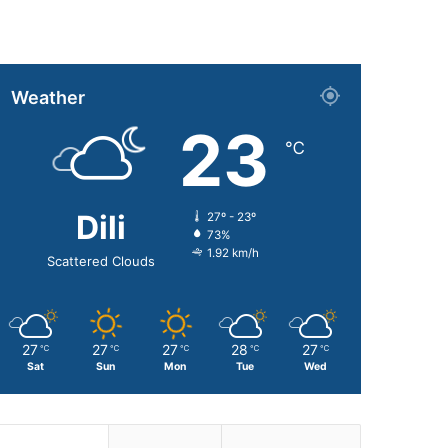
Weather
23
℃
Dili
27º - 23º
73%
1.92 km/h
Scattered Clouds
27
27
27
28
27
℃
℃
℃
℃
℃
Sat
Sun
Mon
Tue
Wed