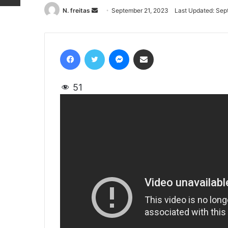
N. freitas
Send
September 21, 2023
Last Updated: Sep
an
email
Facebook
Twitter
Messenger
Share via Email
51