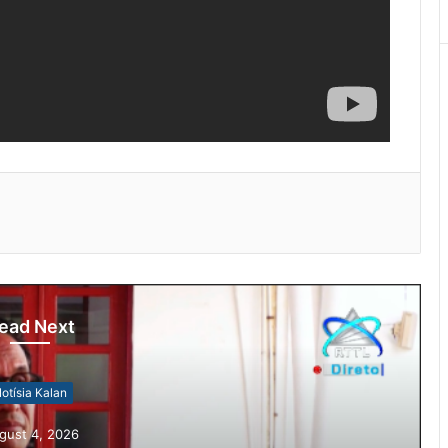
ead Next
otísia Kalan
gust 4, 2026