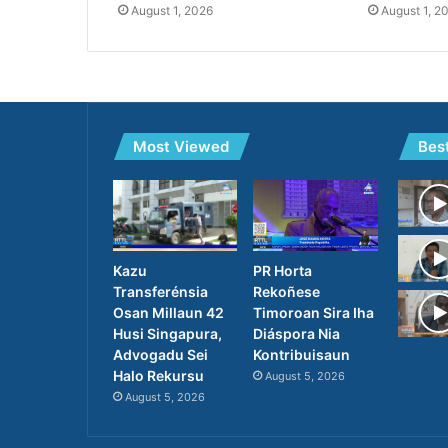
August 1, 2026
August 1, 2
Most Viewed
Bes
PR Horta
Kazu
Rekoñese
Transferénsia
Timoroan Sira Iha
Osan Millaun 42
Diáspora Nia
Husi Singapura,
Kontribuisaun
Advogadu Sei
Halo Rekursu
August 5, 2026
August 5, 2026