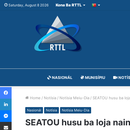
Kona Ba RTTL
Saturday, August 8 2026
NASIONÁL
MUNISÍPIU
NOTÍS
Facebook
Home
/
Notísia
/
Notísia Meiu-Dia
/
SEATOU husu ba loja 
LinkedIn
Messenger
Nasionál
Notísia
Notísia Meiu-Dia
SEATOU husu ba loja nain 
Share via Email