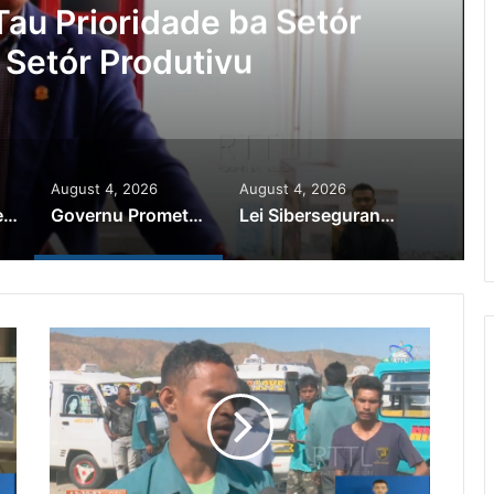
au Prioridade ba Setór
 Setór Produtivu
August 4, 2026
August 4, 2026
PR Horta Rekoñese Timoroan Sira Iha Diáspora Nia Kontribuisaun
Governu Promete Tau Prioridade ba Setór Minerais no Setór Produtivu
Lei Siberseguransa Ajuda Autoridade Polisiál Kaptura Autór Kriminozu ho Paradeiru Iha Estranjeiru