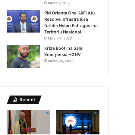
Lei Siberseguransa Ajuda Au
March 1, 2022
PM Orienta Ona KAFI Atu
Kaptura Autór Kriminozu h
Rezolve Infrastrutura
Estranjeiru
Ne’ebe Hetan Estragus Iha
Teritoriu Nasional
March 11, 2022
Krize Boót Iha Sala
Emerjénsia HGNV
March 26, 2022
Recent