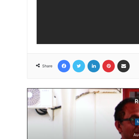
Facebook
Twitter
LinkedIn
Pinterest
Share via Email
Share
R
N
Au