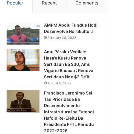
Popular
Recent
Comments
AMPM Apoiu Fundus Hodi
Dezenvolve Hortikultura
February 28, 2023
Amu Pároku Venilale
Hasa’e Kustu Renova
Sertidaun Ba $30, Amu
Vigario Baucau : Renova
Sertidaun Ne’e $2 De’it
August 8, 2022
Francisco Jeronimo Sei
Tau Prioridade Ba
Desenvolvimento
Infrastrutura Iha Futebol
Notísia Kalan
Hafoin Re-Eleitu Ba
Presidente FFTL Periodu
August 4, 2026
2022-2026