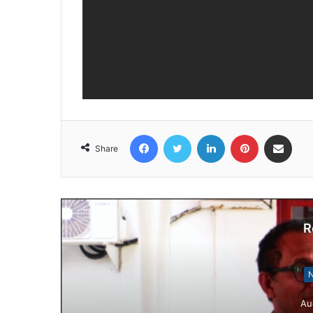
Facebook
Twitter
LinkedIn
Pinterest
Share via Email
Share
R
N
Au