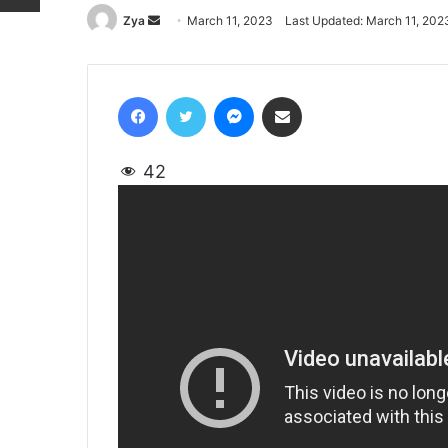
Zya
Send
March 11, 2023
Last Updated: March 11, 202
an
email
Facebook
Twitter
Messenger
Share via Email
42