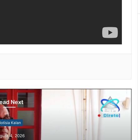
ead Next
otísia Kalan
gust 4, 2026