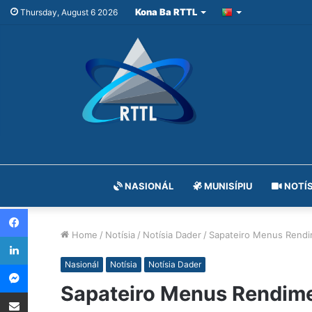
Kona Ba RTTL
Thursday, August 6 2026
NASIONÁL
MUNISÍPIU
NOTÍS
Facebook
Home
/
Notísia
/
Notísia Dader
/
Sapateiro Menus Rend
LinkedIn
Messenger
Nasionál
Notísia
Notísia Dader
Sapateiro Menus Rendim
Share via Email