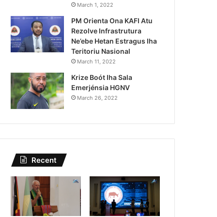
Lei Siberseguransa Ajuda Au
March 1, 2022
PM Orienta Ona KAFI Atu
Kaptura Autór Kriminozu h
Rezolve Infrastrutura
Estranjeiru
Ne’ebe Hetan Estragus Iha
Teritoriu Nasional
March 11, 2022
Krize Boót Iha Sala
Emerjénsia HGNV
March 26, 2022
Recent