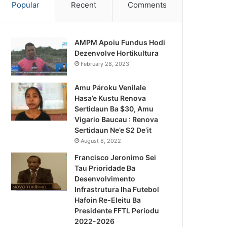
Popular
Recent
Comments
AMPM Apoiu Fundus Hodi
Dezenvolve Hortikultura
February 28, 2023
Amu Pároku Venilale
Hasa’e Kustu Renova
Sertidaun Ba $30, Amu
Vigario Baucau : Renova
Sertidaun Ne’e $2 De’it
August 8, 2022
Francisco Jeronimo Sei
Tau Prioridade Ba
Desenvolvimento
Infrastrutura Iha Futebol
Notísia Kalan
Hafoin Re-Eleitu Ba
Presidente FFTL Periodu
August 4, 2026
2022-2026