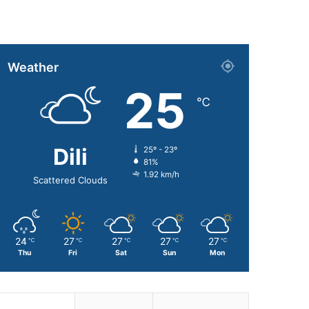
Weather
25
℃
Dili
25º - 23º
81%
1.92 km/h
Scattered Clouds
24
27
27
27
27
℃
℃
℃
℃
℃
Thu
Fri
Sat
Sun
Mon