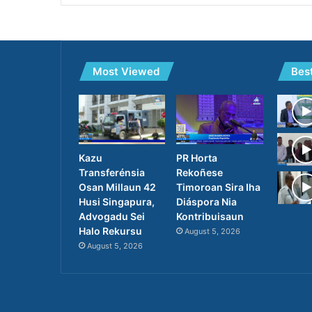
Most Viewed
Bes
PR Horta
Kazu
Rekoñese
Transferénsia
Timoroan Sira Iha
Osan Millaun 42
Diáspora Nia
Husi Singapura,
Kontribuisaun
Advogadu Sei
Halo Rekursu
August 5, 2026
August 5, 2026