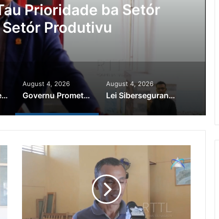
au Prioridade ba Setór
 Setór Produtivu
August 4, 2026
August 4, 2026
PR Horta Rekoñese Timoroan Sira Iha Diáspora Nia Kontribuisaun
Governu Promete Tau Prioridade ba Setór Minerais no Setór Produtivu
Lei Siberseguransa Ajuda Autoridade Polisiál Kaptura Autór Kriminozu ho Paradeiru Iha Estranjeiru