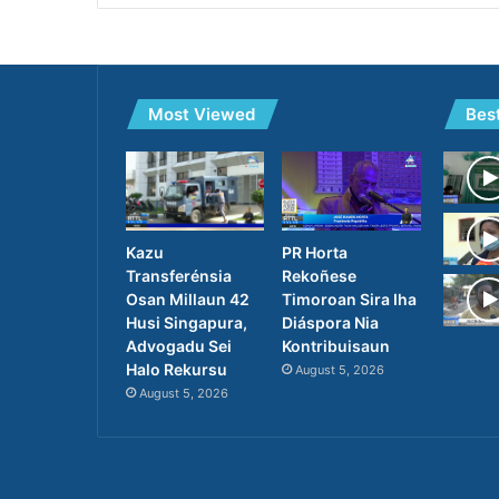
Most Viewed
Bes
PR Horta
Kazu
Rekoñese
Transferénsia
Timoroan Sira Iha
Osan Millaun 42
Diáspora Nia
Husi Singapura,
Kontribuisaun
Advogadu Sei
Halo Rekursu
August 5, 2026
August 5, 2026