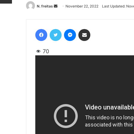
N. freitas
Send
November 22, 2022
Last Updated: Nov
an
email
Facebook
Twitter
Messenger
Share via Email
70