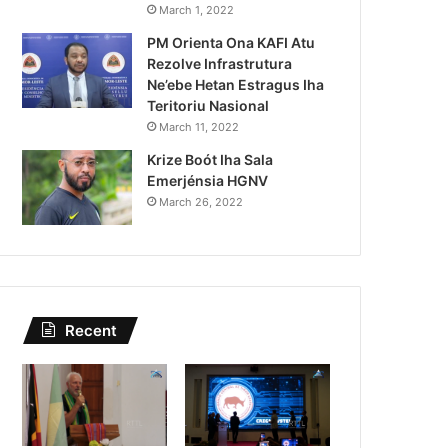
Lei Siberseguransa Ajuda Au
March 1, 2022
PM Orienta Ona KAFI Atu
Kaptura Autór Kriminozu h
Rezolve Infrastrutura
Estranjeiru
Ne’ebe Hetan Estragus Iha
Teritoriu Nasional
March 11, 2022
Krize Boót Iha Sala
Emerjénsia HGNV
March 26, 2022
Recent