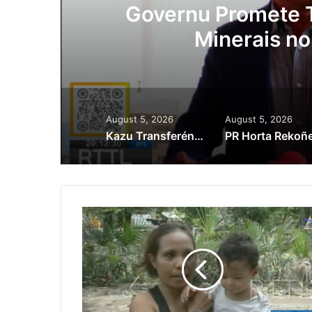
ora
Governu Promete T
Minerais no
August 5, 2026
August 5, 2026
Kazu Transferénsia Osan Millaun 42 Husi Singapura, Advogadu Sei Halo Rekursu