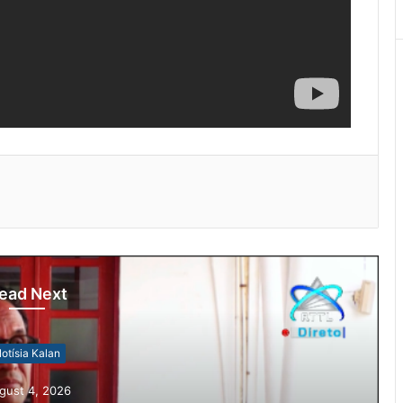
ead Next
otísia Kalan
gust 4, 2026