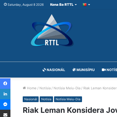
Kona Ba RTTL
Saturday, August 8 2026
NASIONÁL
MUNISÍPIU
NOTÍS
Facebook
Home
/
Notísia
/
Notísia Meiu-Dia
/
Riak Leman Konsider
LinkedIn
Messenger
Nasionál
Notísia
Notísia Meiu-Dia
Riak Leman Konsidera Jo
Share via Email