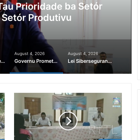
au Prioridade ba Setór
 Setór Produtivu
August 4, 2026
August 4, 2026
PR Horta Rekoñese Timoroan Sira Iha Diáspora Nia Kontribuisaun
Governu Promete Tau Prioridade ba Setór Minerais no Setór Produtivu
Lei Siberseguransa Ajuda Autoridade Polisiál Kaptura Autór Kriminozu ho Paradeiru Iha Estranjeiru