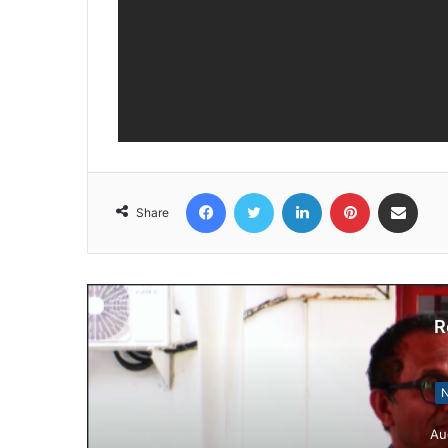
Facebook
Twitter
LinkedIn
Pinterest
Share via Email
Share
R
N
Au