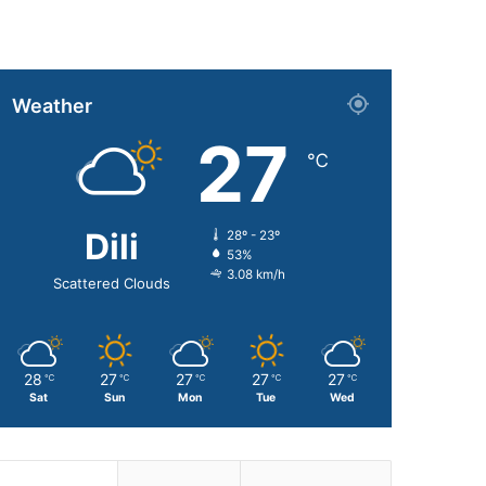
Weather
27
℃
Dili
28º - 23º
53%
3.08 km/h
Scattered Clouds
28
27
27
27
27
℃
℃
℃
℃
℃
Sat
Sun
Mon
Tue
Wed