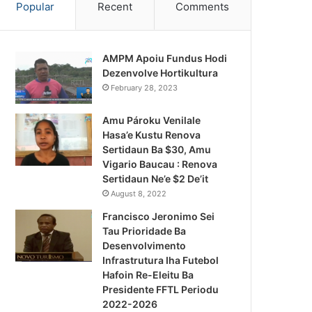
Popular
Recent
Comments
AMPM Apoiu Fundus Hodi
Dezenvolve Hortikultura
February 28, 2023
Amu Pároku Venilale
Hasa’e Kustu Renova
Sertidaun Ba $30, Amu
Vigario Baucau : Renova
Sertidaun Ne’e $2 De’it
August 8, 2022
Francisco Jeronimo Sei
Tau Prioridade Ba
Desenvolvimento
Infrastrutura Iha Futebol
Notísia Kalan
Hafoin Re-Eleitu Ba
Presidente FFTL Periodu
August 4, 2026
2022-2026