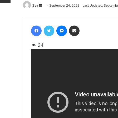
Zya
Send
September 24, 2022
Last Updated: Septembe
an
email
Facebook
Twitter
Messenger
Share via Email
34