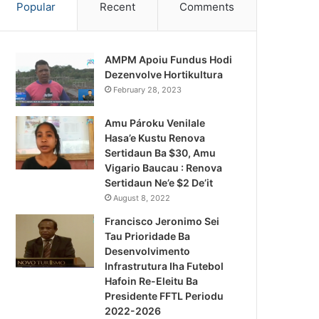
Popular
Recent
Comments
AMPM Apoiu Fundus Hodi
Dezenvolve Hortikultura
February 28, 2023
Amu Pároku Venilale
Hasa’e Kustu Renova
Sertidaun Ba $30, Amu
Vigario Baucau : Renova
Sertidaun Ne’e $2 De’it
August 8, 2022
Francisco Jeronimo Sei
Tau Prioridade Ba
Desenvolvimento
Infrastrutura Iha Futebol
Notísia Kalan
Hafoin Re-Eleitu Ba
Presidente FFTL Periodu
August 4, 2026
2022-2026