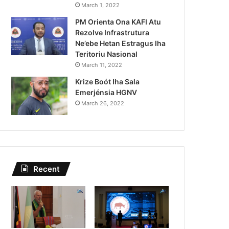
Lei Siberseguransa Ajuda Au
March 1, 2022
PM Orienta Ona KAFI Atu
Kaptura Autór Kriminozu h
Rezolve Infrastrutura
Estranjeiru
Ne’ebe Hetan Estragus Iha
Teritoriu Nasional
March 11, 2022
Krize Boót Iha Sala
Emerjénsia HGNV
March 26, 2022
Recent