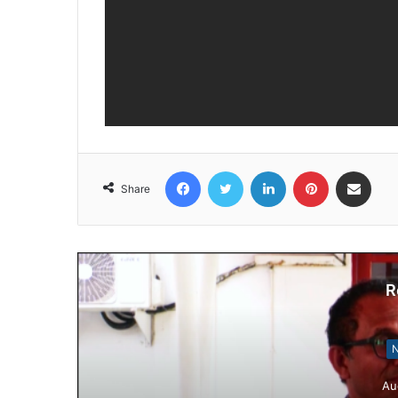
Facebook
Twitter
LinkedIn
Pinterest
Share via Email
Share
R
N
Au