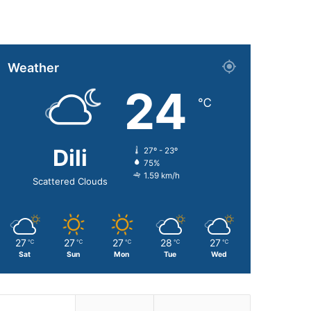
Weather
24
℃
Dili
27º - 23º
75%
1.59 km/h
Scattered Clouds
27
27
27
28
27
℃
℃
℃
℃
℃
Sat
Sun
Mon
Tue
Wed