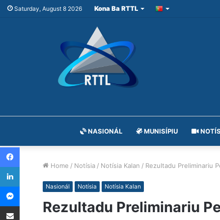
Kona Ba RTTL
Saturday, August 8 2026
NASIONÁL
MUNISÍPIU
NOTÍS
Facebook
Home
/
Notísia
/
Notísia Kalan
/
Rezultadu Preliminariu 
LinkedIn
Messenger
Nasionál
Notísia
Notísia Kalan
Rezultadu Preliminariu P
Share via Email