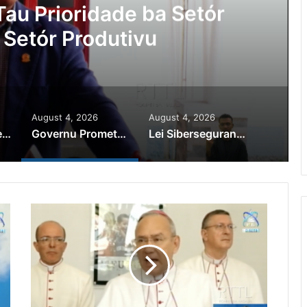
au Prioridade ba Setór
 Setór Produtivu
August 4, 2026
August 4, 2026
PR Horta Rekoñese Timoroan Sira Iha Diáspora Nia Kontribuisaun
Governu Promete Tau Prioridade ba Setór Minerais no Setór Produtivu
Lei Siberseguransa Ajuda Autoridade Polisiál Kaptura Autór Kriminozu ho Paradeiru Iha Estranjeiru