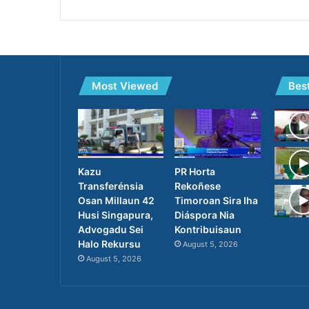
Most Viewed
Bes
PR Horta
Kazu
Rekoñese
Transferénsia
Timoroan Sira Iha
Osan Millaun 42
Diáspora Nia
Husi Singapura,
Kontribuisaun
Advogadu Sei
Halo Rekursu
August 5, 2026
August 5, 2026