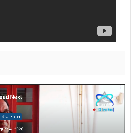
ead Next
otísia Kalan
gust 4, 2026