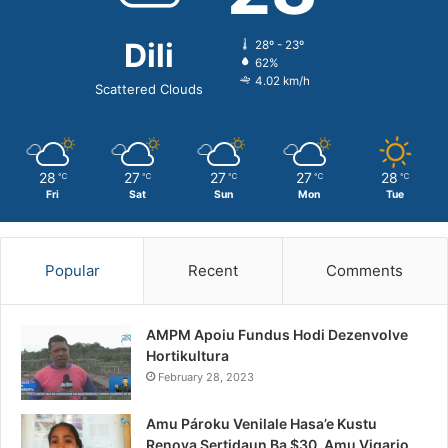
Dili
28º - 23º
62%
4.02 km/h
Scattered Clouds
28
27
27
27
28
℃
℃
℃
℃
℃
Fri
Sat
Sun
Mon
Tue
Popular
Recent
Comments
AMPM Apoiu Fundus Hodi Dezenvolve
Hortikultura
February 28, 2023
Amu Pároku Venilale Hasa’e Kustu
Renova Sertidaun Ba $30, Amu Vigario