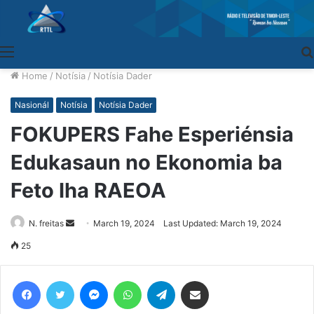
Menu
Home
/
Notísia
/
Notísia Dader
Nasionál
Notísia
Notísia Dader
FOKUPERS Fahe Esperiénsia
Edukasaun no Ekonomia ba
Feto Iha RAEOA
N. freitas
Send
March 19, 2024
Last Updated: March 19, 2024
an
25
email
Facebook
Twitter
Messenger
WhatsApp
Telegram
Share via Email