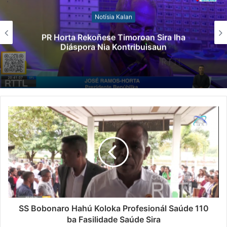
Notísia Kalan
Governu Promete Tau Prioridade ba Setór
Minerais no Setór Produtivu
SS Bobonaro Hahú Koloka Profesionál Saúde 110
ba Fasilidade Saúde Sira