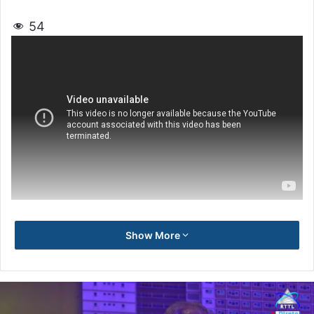
54
Show More