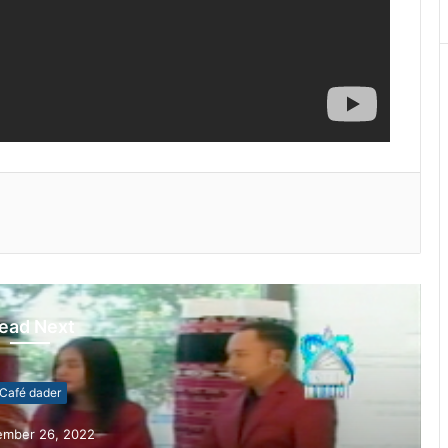
ead Next
a Nia Bainaka
ember 9, 2022