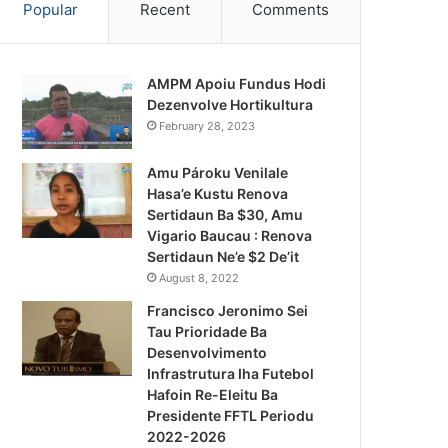
Popular
Recent
Comments
AMPM Apoiu Fundus Hodi
Dezenvolve Hortikultura
February 28, 2023
Amu Pároku Venilale
Hasa’e Kustu Renova
Sertidaun Ba $30, Amu
Vigario Baucau : Renova
Sertidaun Ne’e $2 De’it
August 8, 2022
Francisco Jeronimo Sei
Tau Prioridade Ba
Desenvolvimento
Infrastrutura Iha Futebol
Ita Nia Bainaka
Hafoin Re-Eleitu Ba
Presidente FFTL Periodu
March 4, 2023
2022-2026