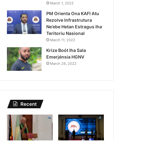
Ita Nia Bainaka- Garante As
March 1, 2022
PM Orienta Ona KAFI Atu
Asegura Partisipasaun Ema H
Rezolve Infrastrutura
Eleisaun
Ne’ebe Hetan Estragus Iha
Teritoriu Nasional
March 11, 2022
Krize Boót Iha Sala
Emerjénsia HGNV
March 26, 2022
Recent