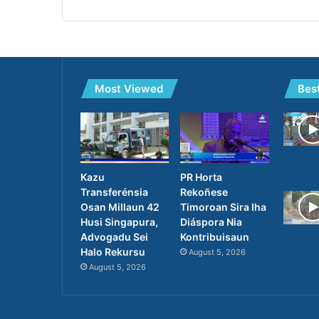
Most Viewed
Bes
Kazu
PR Horta
Transferénsia
Rekoñese
Osan Millaun 42
Timoroan Sira Iha
Husi Singapura,
Diáspora Nia
Advogadu Sei
Kontribuisaun
Halo Rekursu
August 5, 2026
August 5, 2026