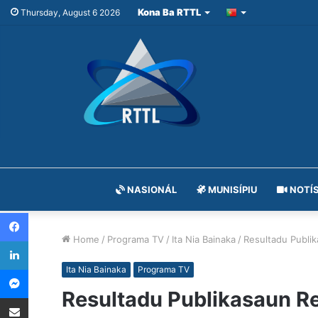
Kona Ba RTTL
Thursday, August 6 2026
NASIONÁL
MUNISÍPIU
NOTÍS
Facebook
Home
/
Programa TV
/
Ita Nia Bainaka
/
Resultadu Publik
LinkedIn
Messenger
Ita Nia Bainaka
Programa TV
Resultadu Publikasaun Rel
Share via Email