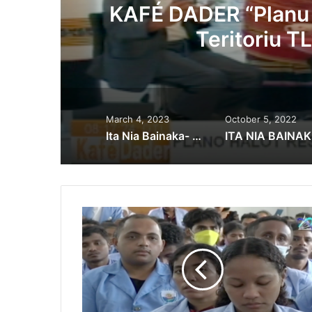
ha
ITA NIA BAINAKA 
Baseia Ba Jeneru 
March 4, 2023
October 5, 2022
Ita Nia Bainaka- Garante Asesibilidade Hodi Asegura Partisipasaun Ema Ho Difisiensia Iha Eleisaun
ITA N