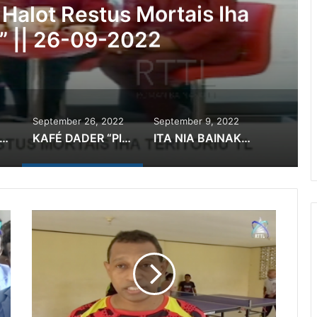
“Prevensaun Violensia
Iha TL” || 09-09-2022
September 26, 2022
September 9, 2022
IA BAINAKA “Loron Mundial Redusaun Risku Desastre” || 05-10-2022
KAFÉ DADER “Planu Halot Restus Mortais Iha Teritoriu TL” || 26-09-2022
ITA NIA BAINAKA “Prevensaun Violensia Baseia Ba Jeneru Iha TL” || 09-09-2022