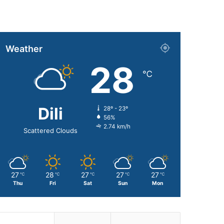
Weather
28
℃
Dili
28º - 23º
56%
2.74 km/h
Scattered Clouds
27
28
27
27
27
℃
℃
℃
℃
℃
Thu
Fri
Sat
Sun
Mon