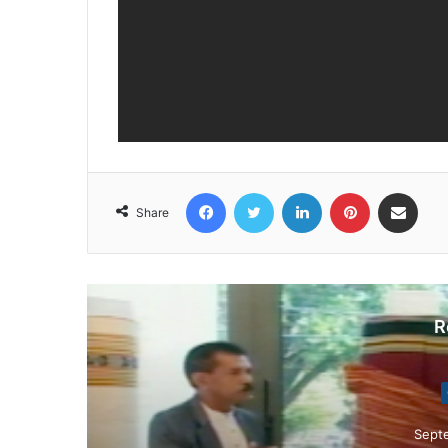
Facebook
Twitter
LinkedIn
Pinterest
Share via Email
Share
R
It
Sept