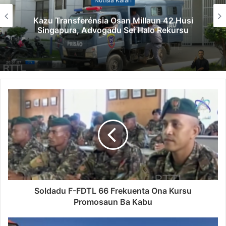
KomJer PNTL Apela ba Membru PolTranz
Sira Labele Komete Irregularidade
Soldadu F-FDTL 66 Frekuenta Ona Kursu
Promosaun Ba Kabu