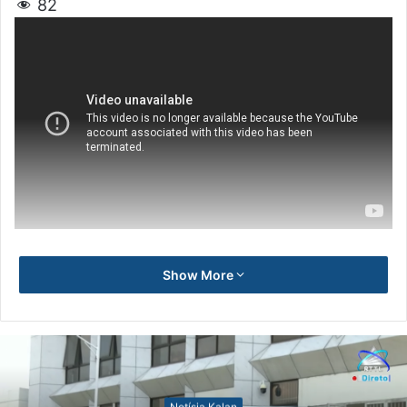
82
Show More
Notísia Kalan