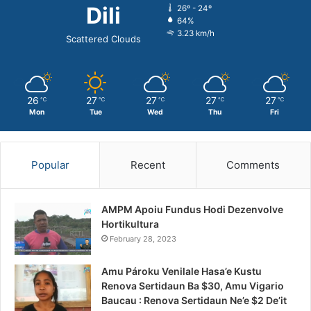
Dili
26º - 24º
64%
3.23 km/h
Scattered Clouds
26
27
27
27
27
℃
℃
℃
℃
℃
Mon
Tue
Wed
Thu
Fri
Popular
Recent
Comments
AMPM Apoiu Fundus Hodi Dezenvolve
Hortikultura
February 28, 2023
Amu Pároku Venilale Hasa’e Kustu
Renova Sertidaun Ba $30, Amu Vigario
Baucau : Renova Sertidaun Ne’e $2 De’it