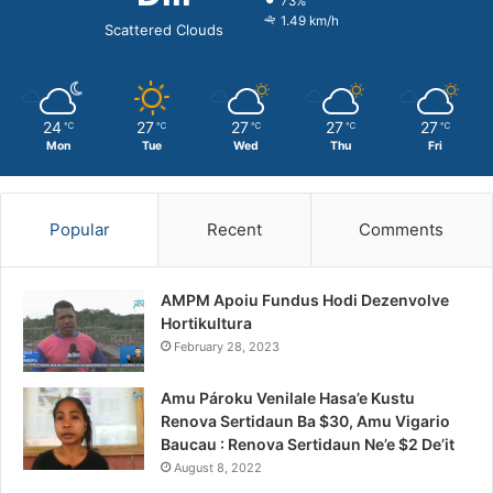
73%
1.49 km/h
Scattered Clouds
24
27
27
27
27
℃
℃
℃
℃
℃
Mon
Tue
Wed
Thu
Fri
Popular
Recent
Comments
AMPM Apoiu Fundus Hodi Dezenvolve
Hortikultura
February 28, 2023
Amu Pároku Venilale Hasa’e Kustu
Renova Sertidaun Ba $30, Amu Vigario
Baucau : Renova Sertidaun Ne’e $2 De’it
August 8, 2022