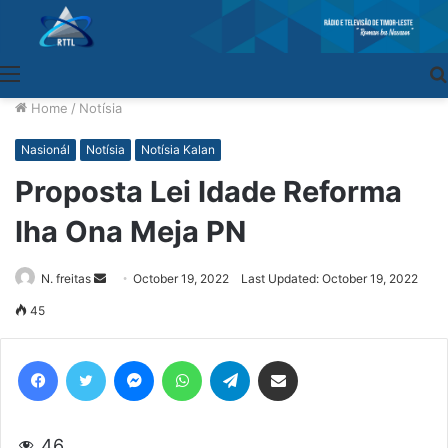
Menu
Home
/
Notísia
Nasionál
Notísia
Notísia Kalan
Proposta Lei Idade Reforma
Iha Ona Meja PN
N. freitas
Send
October 19, 2022
Last Updated: October 19, 2022
an
45
email
Facebook
Twitter
Messenger
WhatsApp
Telegram
Share via Email
46