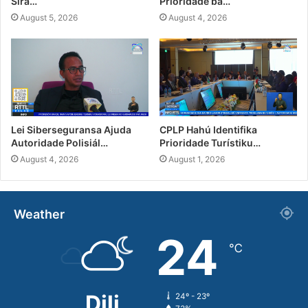
Sira…
Prioridade ba…
August 5, 2026
August 4, 2026
Lei Siberseguransa Ajuda
CPLP Hahú Identifika
Autoridade Polisiál…
Prioridade Turístiku…
August 4, 2026
August 1, 2026
Weather
24
℃
Dili
24º - 23º