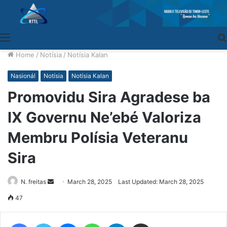
Menu
Home
/
Notísia
/
Notísia Kalan
Nasionál
Notísia
Notísia Kalan
Promovidu Sira Agradese ba
IX Governu Ne’ebé Valoriza
Membru Polísia Veteranu
Sira
N. freitas
Send
March 28, 2025
Last Updated: March 28, 2025
an
47
email
Facebook
Twitter
Messenger
WhatsApp
Telegram
Share via Email