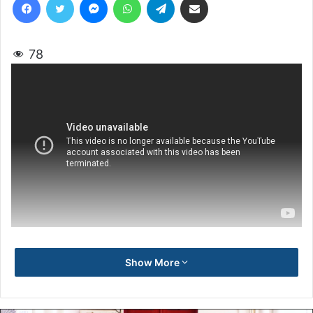
78
Show More