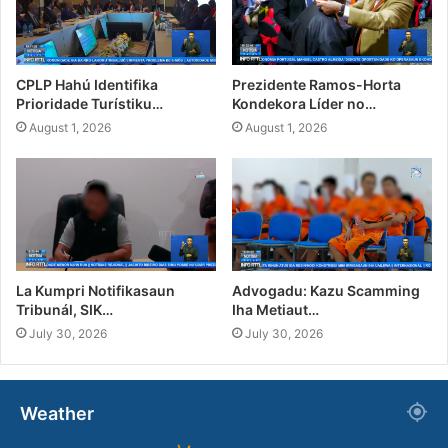
CPLP Hahú Identifika
Prezidente Ramos-Horta
Prioridade Turístiku…
Kondekora Líder no…
August 1, 2026
August 1, 2026
La Kumpri Notifikasaun
Advogadu: Kazu Scamming
Tribunál, SIK…
Iha Metiaut…
July 30, 2026
July 30, 2026
Weather