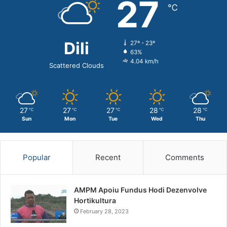
27
℃
Dili
27º - 23º
63%
4.04 km/h
Scattered Clouds
27
27
27
28
28
℃
℃
℃
℃
℃
Sun
Mon
Tue
Wed
Thu
Popular
Recent
Comments
AMPM Apoiu Fundus Hodi Dezenvolve
Hortikultura
February 28, 2023