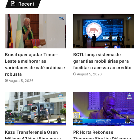
Recent
Brasil quer ajudar Timor-
BCTL lança sistema de
Leste a melhorar as
garantias mobiliárias para
variedades de café arábica e
facilitar o acesso ao crédito
robusta
August 5, 2026
August 5, 2026
PR Horta Rekoñese
Kazu Transferénsia Osan
Timoroan Sira Iha Diáspora
Millaun 42 Husi Singapura,