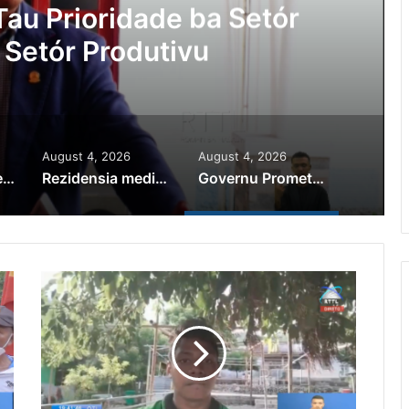
sia Osan Millaun 42 Husi
ogadu Sei Halo Rekursu
August 4, 2026
August 4, 2026
PR Horta Rekoñese Timoroan Sira Iha Diáspora Nia Kontribuisaun
Rezidensia mediku iha Manusae abandonadu
Governu Promete Tau Prioridade ba Setór Minerais no Setór Produtivu