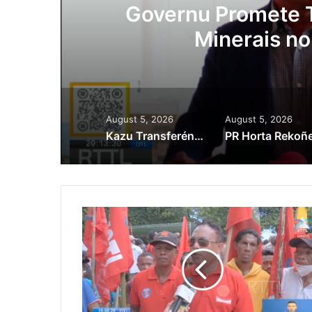
ór
Kazu Transferén
Singapura, Adv
August 5, 2026
August 5, 2026
Kazu Transferénsia Osan Millaun 42 Husi Singapura, Advogadu Sei Halo Rekursu