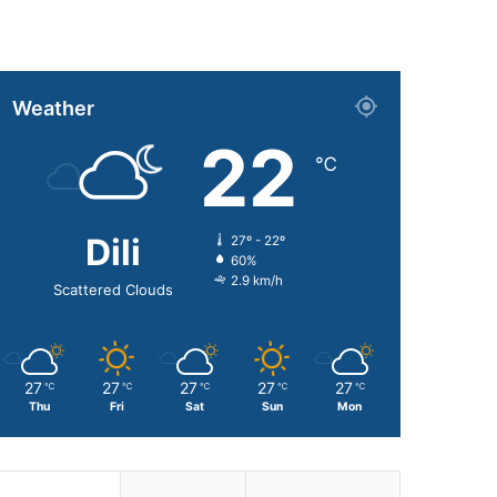
Weather
22
℃
Dili
27º - 22º
60%
2.9 km/h
Scattered Clouds
27
27
27
27
27
℃
℃
℃
℃
℃
Thu
Fri
Sat
Sun
Mon