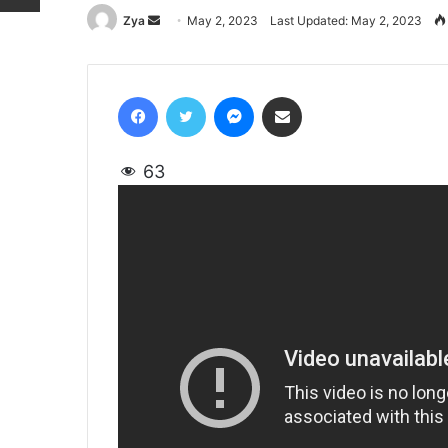
Zya
Send
May 2, 2023
Last Updated: May 2, 2023
an
email
Facebook
Twitter
Messenger
Share via Email
63