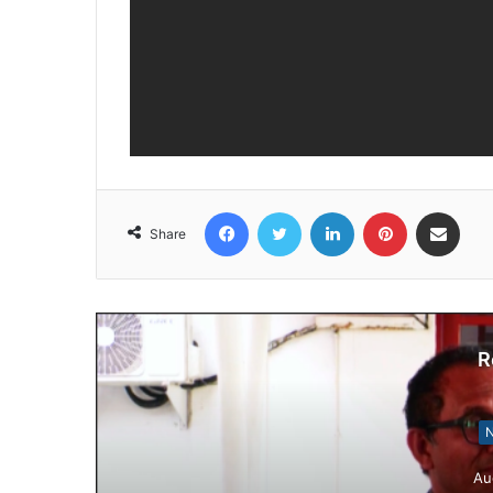
Facebook
Twitter
LinkedIn
Pinterest
Share via Email
Share
R