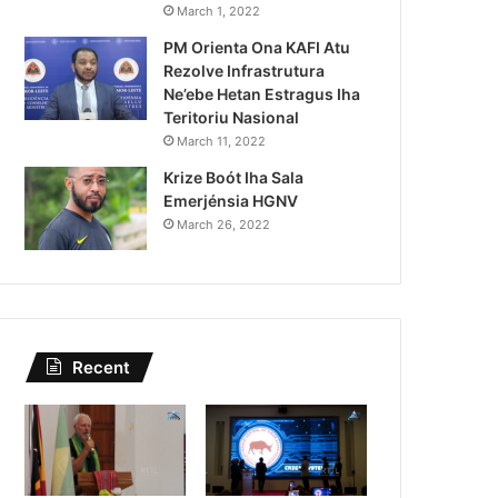
March 1, 2022
PM Orienta Ona KAFI Atu
Rezolve Infrastrutura
Ne’ebe Hetan Estragus Iha
Teritoriu Nasional
March 11, 2022
Krize Boót Iha Sala
Emerjénsia HGNV
March 26, 2022
Recent