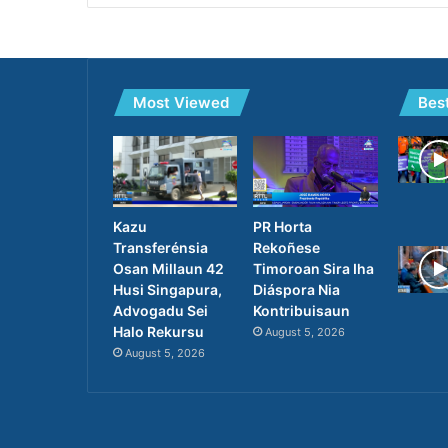
Most Viewed
Bes
PR Horta
Kazu
Rekoñese
Transferénsia
Timoroan Sira Iha
Osan Millaun 42
Diáspora Nia
Husi Singapura,
Kontribuisaun
Advogadu Sei
Halo Rekursu
August 5, 2026
August 5, 2026