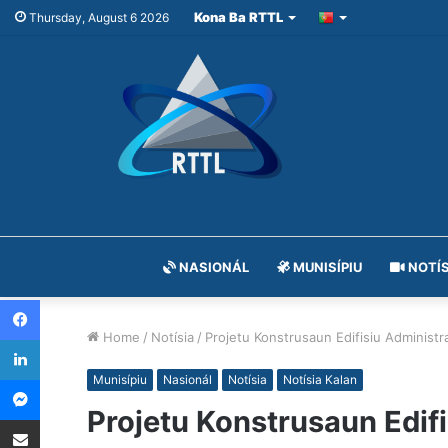
Kona Ba RTTL
Thursday, August 6 2026
NASIONÁL
MUNISÍPIU
NOTÍS
Facebook
Home
/
Notísia
/
Projetu Konstrusaun Edifisiu Administ
LinkedIn
Messenger
Munisípiu
Nasionál
Notísia
Notísia Kalan
Projetu Konstrusaun Edif
Share via Email