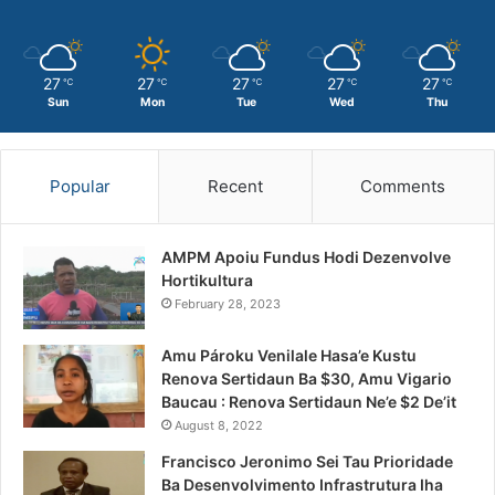
27
27
27
27
27
℃
℃
℃
℃
℃
Sun
Mon
Tue
Wed
Thu
Popular
Recent
Comments
AMPM Apoiu Fundus Hodi Dezenvolve
Hortikultura
February 28, 2023
Amu Pároku Venilale Hasa’e Kustu
Renova Sertidaun Ba $30, Amu Vigario
Baucau : Renova Sertidaun Ne’e $2 De’it
August 8, 2022
Francisco Jeronimo Sei Tau Prioridade
Ba Desenvolvimento Infrastrutura Iha