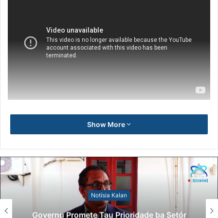
Show More
Notísia Kalan
Governu Promete Tau Prioridade ba Setór