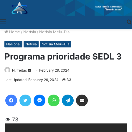
Menu
Home
/
Notísia
/
Notísia Meiu-Dia
Nasionál
Notísia
Notísia Meiu-Dia
Programa prioridade SEDL 3
N. freitas
Send
February 29, 2024
an
Last Updated: February 29, 2024
33
email
Facebook
Twitter
Messenger
WhatsApp
Telegram
Share via Email
73