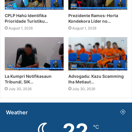
CPLP Hahú Identifika
Prezidente Ramos-Horta
Prioridade Turístiku…
Kondekora Líder no…
August 1, 2026
August 1, 2026
La Kumpri Notifikasaun
Advogadu: Kazu Scamming
Tribunál, SIK…
Iha Metiaut…
July 30, 2026
July 30, 2026
Weather
22
℃