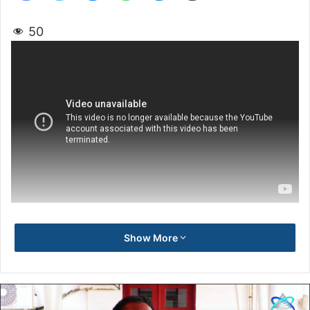
50
Show More