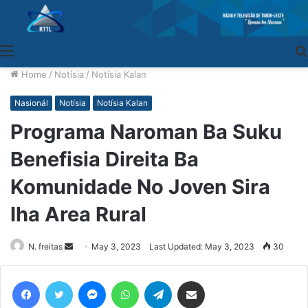
Menu
Home
/
Notísia
/
Notísia Kalan
Nasionál
Notísia
Notísia Kalan
Programa Naroman Ba Suku
Benefisia Direita Ba
Komunidade No Joven Sira
Iha Area Rural
N. freitas
Send
May 3, 2023
Last Updated: May 3, 2023
30
an
email
Facebook
Twitter
Messenger
WhatsApp
Telegram
Share via Email