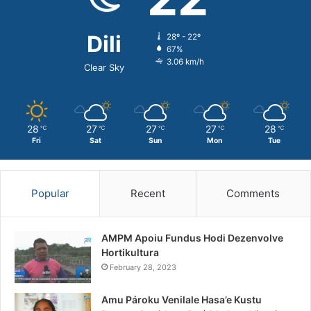
Dili
28º - 22º
67%
3.06 km/h
Clear Sky
28
27
27
27
28
℃
℃
℃
℃
℃
Fri
Sat
Sun
Mon
Tue
Popular
Recent
Comments
AMPM Apoiu Fundus Hodi Dezenvolve
Hortikultura
February 28, 2023
Amu Pároku Venilale Hasa’e Kustu