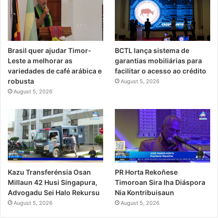
Brasil quer ajudar Timor-
BCTL lança sistema de
Leste a melhorar as
garantias mobiliárias para
variedades de café arábica e
facilitar o acesso ao crédito
robusta
August 5, 2026
August 5, 2026
PR Horta Rekoñese
Kazu Transferénsia Osan
Timoroan Sira Iha Diáspora
Millaun 42 Husi Singapura,
Nia Kontribuisaun
Advogadu Sei Halo Rekursu
August 5, 2026
August 5, 2026