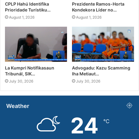
CPLP Hahú Identifika
Prezidente Ramos-Horta
Prioridade Turístiku…
Kondekora Líder no…
August 1, 2026
August 1, 2026
La Kumpri Notifikasaun
Advogadu: Kazu Scamming
Tribunál, SIK…
Iha Metiaut…
July 30, 2026
July 30, 2026
Weather
24
℃