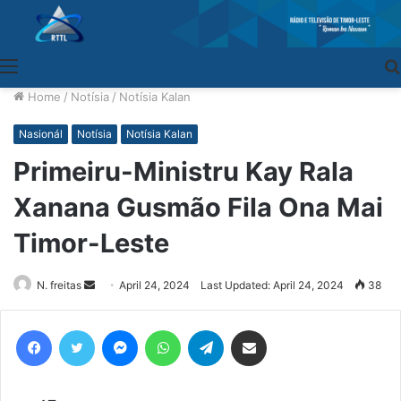
Menu
Home
/
Notísia
/
Notísia Kalan
Nasionál
Notísia
Notísia Kalan
Primeiru-Ministru Kay Rala
Xanana Gusmão Fila Ona Mai
Timor-Leste
N. freitas
Send
April 24, 2024
Last Updated: April 24, 2024
38
an
email
Facebook
Twitter
Messenger
WhatsApp
Telegram
Share via Email