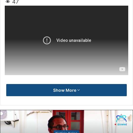
47
Show More