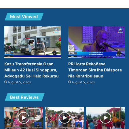
Most Viewed
PR Horta Rekoñese
Kazu Transferénsia Osan
Timoroan Sira Iha Diáspora
Millaun 42 Husi Singapura,
Nia Kontribuisaun
Advogadu Sei Halo Rekursu
August 5, 2026
August 5, 2026
Best Reviews