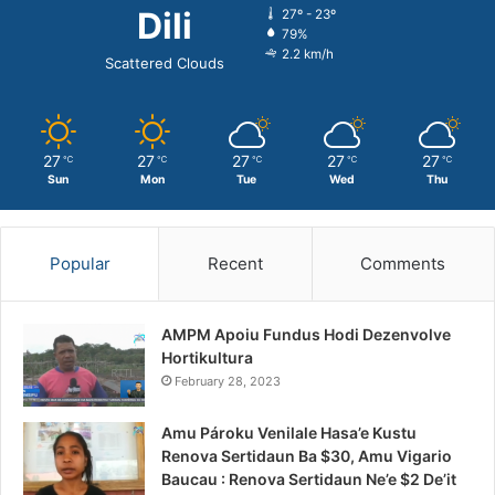
Dili
27º - 23º
79%
2.2 km/h
Scattered Clouds
27
27
27
27
27
℃
℃
℃
℃
℃
Sun
Mon
Tue
Wed
Thu
Popular
Recent
Comments
AMPM Apoiu Fundus Hodi Dezenvolve
Hortikultura
February 28, 2023
Amu Pároku Venilale Hasa’e Kustu
Renova Sertidaun Ba $30, Amu Vigario
Baucau : Renova Sertidaun Ne’e $2 De’it