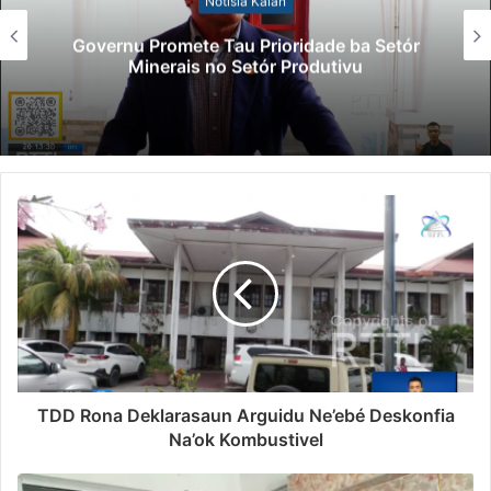
Notísia Kalan
Governu Promete Tau Prioridade ba Setór
Minerais no Setór Produtivu
TDD Rona Deklarasaun Arguidu Ne’ebé Deskonfia
Na’ok Kombustivel